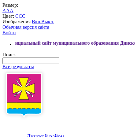
Размер:
A
A
A
Цвет:
C
C
C
Изображения
Вкл.
Выкл.
Обычная версия сайта
Войти
иальный сайт муниципального образования Динской район
Поиск
Все результаты
Динской
район