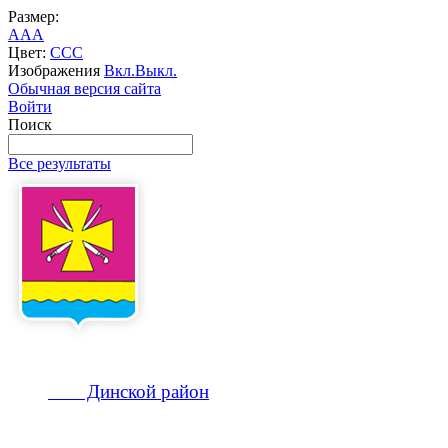
Размер:
A
A
A
Цвет:
C
C
C
Изображения
Вкл.
Выкл.
Обычная версия сайта
Войти
Поиск
Все результаты
Динской
район