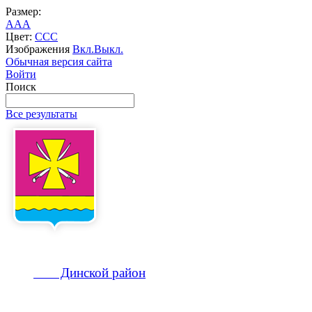
Размер:
A
A
A
Цвет:
C
C
C
Изображения
Вкл.
Выкл.
Обычная версия сайта
Войти
Поиск
Все результаты
Динской
район