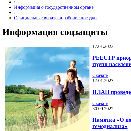
›
Информация о государственном органе
›
Официальные визиты и рабочие поездки
Информация соцзащиты
17.01.2023
РЕЕСТР приори
групп населени
Скачать
17.01.2023
ПЛАН проведен
Скачать
30.09.2022
Памятка «О по
гемодиализа»