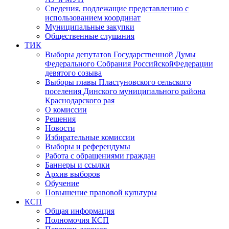
Сведения, подлежащие представлению с
использованием координат
Муниципальные закупки
Общественные слушания
ТИК
Выборы депутатов Государственной Думы
Федерального Собрания РоссийскойФедерации
девятого созыва
Выборы главы Пластуновского сельского
поселения Динского муниципального района
Краснодарского рая
О комиссии
Решения
Новости
Избирательные комиссии
Выборы и референдумы
Работа с обращениями граждан
Баннеры и ссылки
Архив выборов
Обучение
Повышение правовой культуры
КСП
Общая информация
Полномочия КСП