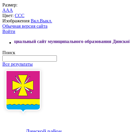
Размер:
A
A
A
Цвет:
C
C
C
Изображения
Вкл.
Выкл.
Обычная версия сайта
Войти
ный сайт муниципального образования Динской район
Поиск
Все результаты
Динской
район