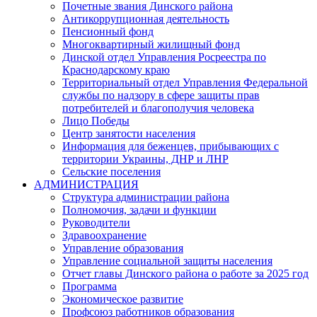
Почетные звания Динского района
Антикоррупционная деятельность
Пенсионный фонд
Многоквартирный жилищный фонд
Динской отдел Управления Росреестра по
Краснодарскому краю
Территориальный отдел Управления Федеральной
службы по надзору в сфере защиты прав
потребителей и благополучия человека
Лицо Победы
Центр занятости населения
Информация для беженцев, прибывающих с
территории Украины, ДНР и ЛНР
Сельские поселения
АДМИНИСТРАЦИЯ
Структура администрации района
Полномочия, задачи и функции
Руководители
Здравоохранение
Управление образования
Управление социальной защиты населения
Отчет главы Динского района о работе за 2025 год
Программа
Экономическое развитие
Профсоюз работников образования