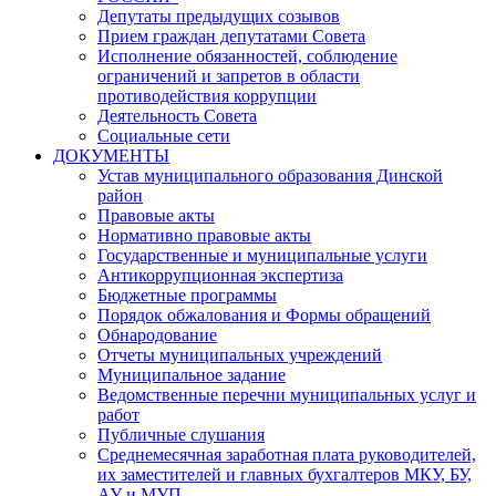
Депутаты предыдущих созывов
Прием граждан депутатами Совета
Исполнение обязанностей, соблюдение
ограничений и запретов в области
противодействия коррупции
Деятельность Совета
Социальные сети
ДОКУМЕНТЫ
Устав муниципального образования Динской
район
Правовые акты
Нормативно правовые акты
Государственные и муниципальные услуги
Антикоррупционная экспертиза
Бюджетные программы
Порядок обжалования и Формы обращений
Обнародование
Отчеты муниципальных учреждений
Муниципальное задание
Ведомственные перечни муниципальных услуг и
работ
Публичные слушания
Среднемесячная заработная плата руководителей,
их заместителей и главных бухгалтеров МКУ, БУ,
АУ и МУП