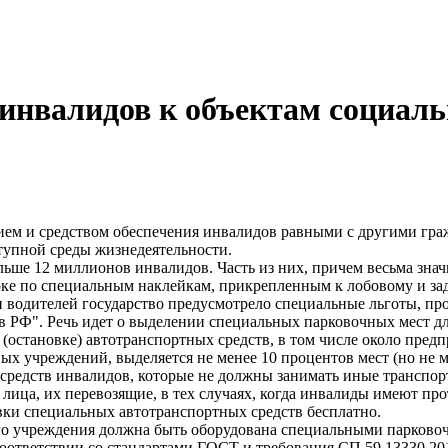
 инвалидов к объектам социа
м и средством обеспечения инвалидов равными с другими граж
упной среды жизнедеятельности.
ьше 12 миллионов инвалидов. Часть из них, причем весьма значи
ке по специальным наклейкам, прикрепленным к лобовому и зад
и водителей государство предусмотрело специальные льготы, пр
в РФ". Речь идет о выделении специальных парковочных мест 
 (остановке) автотранспортных средств, в том числе около пред
ых учреждений, выделяется не менее 10 процентов мест (но не 
средств инвалидов, которые не должны занимать иные транспор
 лица, их перевозящие, в тех случаях, когда инвалиды имеют п
вки специальных автотранспортных средств бесплатно.
о учреждения должна быть оборудована специальными парковоч
ответствии со стандартами ГОСТ и требования СП 59.13330.20