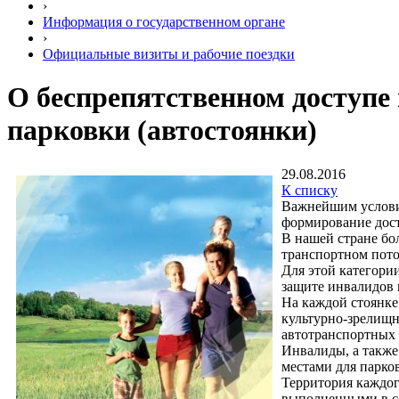
›
Информация о государственном органе
›
Официальные визиты и рабочие поездки
О беспрепятственном доступе
парковки (автостоянки)
29.08.2016
К списку
Важнейшим условие
формирование дост
В нашей стране бол
транспортном пото
Для этой категори
защите инвалидов 
На каждой стоянке
культурно-зрелищн
автотранспортных 
Инвалиды, а также
местами для парко
Территория каждог
выполненными в со