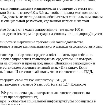
величенная ширина машиноместа в отличие от места для
о быть не менее 6,0 x 3,6 м., чтобы инвалид мог полностью
ин. Выделяемые места должны обозначаться специальным знаком
м. и специальной разметкой, сделанной черной и желтой
е 50 м, а от входа в жилое здание - не далее 100 м.
андусом (съездом с тротуара на стоянку или на дорогу) путем
нность за нарушение требований законодательства,
валидов в виде административного штрафа на должностных лиц
ского транспортного средства обязан иметь при себе и по
случае управления транспортным средством, на котором
я на стоянку и проезд под знаки «Движение запрещено» и
ле установлен опознавательный знак «Инвалид». Если
й знак. И не стоит забывать, что в соответствии с ПДД,
дтвердить свой статус инспектору ГИБДД.
граждан в размере 5 тыс.руб. (статья 12.4 Кодексом
 РФ установлена административная ответственность на
ивных правонарушениях)
дов, к объектам социальной инфраструктуры обращаться в