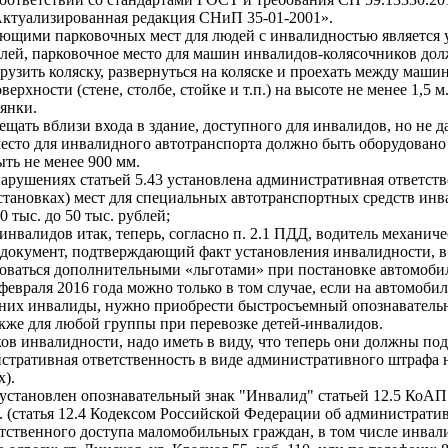
Актуализированная редакция СНиП 35-01-2001».
щими парковочных мест для людей с инвалидностью является у
ей, парковочное место для машин инвалидов-колясочников должн
грузить коляску, развернуться на коляске и проехать между маш
хности (стене, столбе, стойке и т.п.) на высоте не менее 1,5 
оянки.
ть вблизи входа в здание, доступного для инвалидов, но не дале
сто для инвалидного автотранспорта должно быть оборудовано п
ь не менее 900 мм.
ушениях статьей 5.43 установлена административная ответстве
тановках) мест для специальных автотранспортных средств ин
0 тыс. до 50 тыс. рублей;
нвалидов итак, теперь, согласно п. 2.1 ПДД, водитель механиче
документ, подтверждающий факт установления инвалидности, в 
зоваться дополнительными «льготами» при постановке автомобил
евраля 2016 года можно только в том случае, если на автомоби
 них инвалиды, нужно приобрести быстросъемный опознавательны
также для любой группы при перевозке детей-инвалидов.
в инвалидности, надо иметь в виду, что теперь они должны по
тративная ответственность в виде административного штрафа на 
).
 установлен опознавательный знак "Инвалид" статьей 12.5 КоАП
б. (статья 12.4 Кодексом Российской Федерации об администрат
ственного доступа маломобильных граждан, в том числе инвали