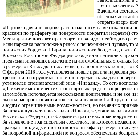
групп населения. 
Важными составляю
обычных автомобил
открыть дверь, вы
«Парковка для инвалидов» расположенным на вертикальной повер
красками по трафарету на поверхности покрытия (асфальте) ст
Места для личного автотранспорта инвалидов необходимо размеща
Если парковка расположена рядом с пешеходными путями, то ме
понижения бордюра. Ширина пониженного бордюра должна быт
Кодексом Российской Федерации об административных правонар
предусматривающих выделение на автомобильных стоянках (ос
в размере от 3 тыс. до 5 тыс. рублей; на юридических лиц – от 3
С февраля 2016 года установлены новые правила парковки для и
требованию сотрудников полиции передавать им для проверки 
установлен опознавательный знак «Инвалид». То есть восполь
«Движение механических транспортных средств запрещено» с ф
автомобиль используется несколькими водителями, и не все из
льготы распространяются только на инвалидов I и II групп, а 
Людям с ограниченными возможностями, но без явных признако
За незаконную установку знака «Инвалид» установлена админис
Российской Федерации об административных правонарушениях
За управление транспортным средством, на котором незаконно
граждан в виде административного штрафа в размере 5 тыс.ру
За подробной информацией по вопросам обеспечения беспрепят