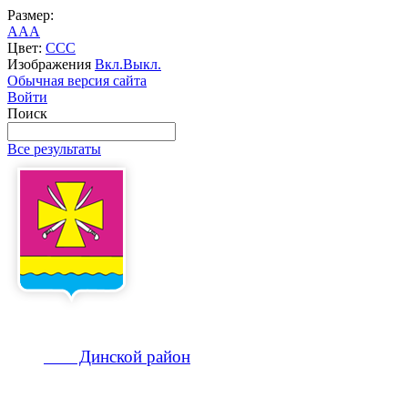
Размер:
A
A
A
Цвет:
C
C
C
Изображения
Вкл.
Выкл.
Обычная версия сайта
Войти
Поиск
Все результаты
Динской
район