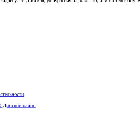
есу: ст. Динская, ул. Красная 55, каб. 110, или по телефону: 8 
еятельности
О Динской район