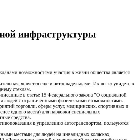
льной инфраструктуры
данами возможностями участия в жизни общества является
тельная, является еще и автовладельцами. Их легко увидеть в
нему стеклам.
описанные в статье 15 Федерального закона "О социальной
для людей с ограниченными физическими возможностями.
приятий торговли, сферы услуг, медицинских, спортивных и
менее одного места) для парковки специальных
тные средства.
ротивопоказания к управлению автотранспортом, пользуются
ными местами для людей на инвалидных колясках,
12 «Доступность зданий и сооружений для маломобильных