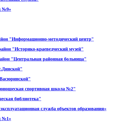
д №9»
район "Информационно-методический центр"
район "Историко-краеведческий музей"
район "Центральная районная больница"
т.Динской"
.Васюринской"
о-юношеская спортивная школа №2"
ческая библиотека"
-эксплуатационная служба объектов образования»
д №1»