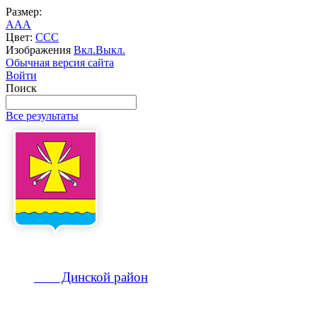
Размер:
A
A
A
Цвет:
C
C
C
Изображения
Вкл.
Выкл.
Обычная версия сайта
Войти
Поиск
Все результаты
Динской
район