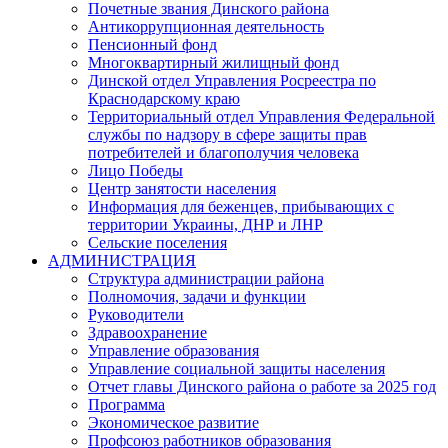
Почетные звания Динского района
Антикоррупционная деятельность
Пенсионный фонд
Многоквартирный жилищный фонд
Динской отдел Управления Росреестра по
Краснодарскому краю
Территориальный отдел Управления Федеральной
службы по надзору в сфере защиты прав
потребителей и благополучия человека
Лицо Победы
Центр занятости населения
Информация для беженцев, прибывающих с
территории Украины, ДНР и ЛНР
Сельские поселения
АДМИНИСТРАЦИЯ
Структура администрации района
Полномочия, задачи и функции
Руководители
Здравоохранение
Управление образования
Управление социальной защиты населения
Отчет главы Динского района о работе за 2025 год
Программа
Экономическое развитие
Профсоюз работников образования