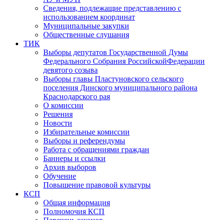
Сведения, подлежащие представлению с
использованием координат
Муниципальные закупки
Общественные слушания
ТИК
Выборы депутатов Государственной Думы
Федерального Собрания РоссийскойФедерации
девятого созыва
Выборы главы Пластуновского сельского
поселения Динского муниципального района
Краснодарского рая
О комиссии
Решения
Новости
Избирательные комиссии
Выборы и референдумы
Работа с обращениями граждан
Баннеры и ссылки
Архив выборов
Обучение
Повышение правовой культуры
КСП
Общая информация
Полномочия КСП