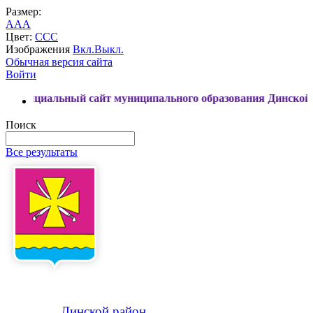
Размер:
A
A
A
Цвет:
C
C
C
Изображения
Вкл.
Выкл.
Обычная версия сайта
Войти
ьный сайт муниципального образования Динской район
Поиск
Все результаты
Динской
район