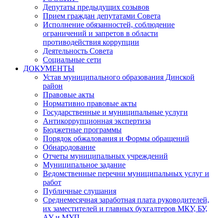
Депутаты предыдущих созывов
Прием граждан депутатами Совета
Исполнение обязанностей, соблюдение
ограничений и запретов в области
противодействия коррупции
Деятельность Совета
Социальные сети
ДОКУМЕНТЫ
Устав муниципального образования Динской
район
Правовые акты
Нормативно правовые акты
Государственные и муниципальные услуги
Антикоррупционная экспертиза
Бюджетные программы
Порядок обжалования и Формы обращений
Обнародование
Отчеты муниципальных учреждений
Муниципальное задание
Ведомственные перечни муниципальных услуг и
работ
Публичные слушания
Среднемесячная заработная плата руководителей,
их заместителей и главных бухгалтеров МКУ, БУ,
АУ и МУП