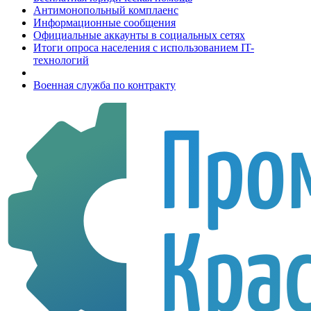
Антимонопольный комплаенс
Информационные сообщения
Официальные аккаунты в социальных сетях
Итоги опроса населения с использованием IT-
технологий
Военная служба по контракту