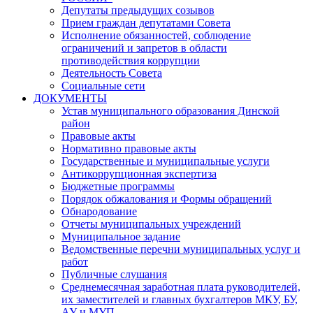
Депутаты предыдущих созывов
Прием граждан депутатами Совета
Исполнение обязанностей, соблюдение
ограничений и запретов в области
противодействия коррупции
Деятельность Совета
Социальные сети
ДОКУМЕНТЫ
Устав муниципального образования Динской
район
Правовые акты
Нормативно правовые акты
Государственные и муниципальные услуги
Антикоррупционная экспертиза
Бюджетные программы
Порядок обжалования и Формы обращений
Обнародование
Отчеты муниципальных учреждений
Муниципальное задание
Ведомственные перечни муниципальных услуг и
работ
Публичные слушания
Среднемесячная заработная плата руководителей,
их заместителей и главных бухгалтеров МКУ, БУ,
АУ и МУП