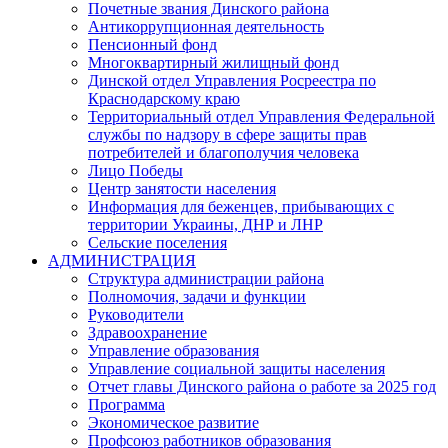
Почетные звания Динского района
Антикоррупционная деятельность
Пенсионный фонд
Многоквартирный жилищный фонд
Динской отдел Управления Росреестра по
Краснодарскому краю
Территориальный отдел Управления Федеральной
службы по надзору в сфере защиты прав
потребителей и благополучия человека
Лицо Победы
Центр занятости населения
Информация для беженцев, прибывающих с
территории Украины, ДНР и ЛНР
Сельские поселения
АДМИНИСТРАЦИЯ
Структура администрации района
Полномочия, задачи и функции
Руководители
Здравоохранение
Управление образования
Управление социальной защиты населения
Отчет главы Динского района о работе за 2025 год
Программа
Экономическое развитие
Профсоюз работников образования