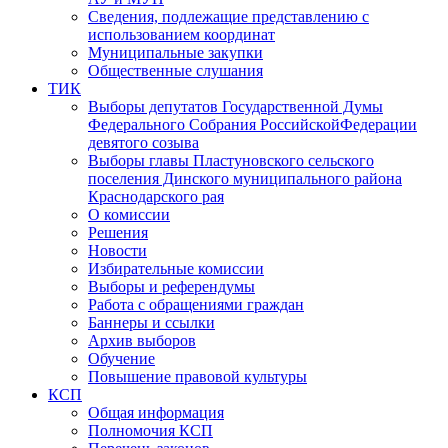
Сведения, подлежащие представлению с
использованием координат
Муниципальные закупки
Общественные слушания
ТИК
Выборы депутатов Государственной Думы
Федерального Собрания РоссийскойФедерации
девятого созыва
Выборы главы Пластуновского сельского
поселения Динского муниципального района
Краснодарского рая
О комиссии
Решения
Новости
Избирательные комиссии
Выборы и референдумы
Работа с обращениями граждан
Баннеры и ссылки
Архив выборов
Обучение
Повышение правовой культуры
КСП
Общая информация
Полномочия КСП