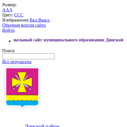
Размер:
A
A
A
Цвет:
C
C
C
Изображения
Вкл.
Выкл.
Обычная версия сайта
Войти
ьный сайт муниципального образования Динской район
Поиск
Все результаты
Динской
район