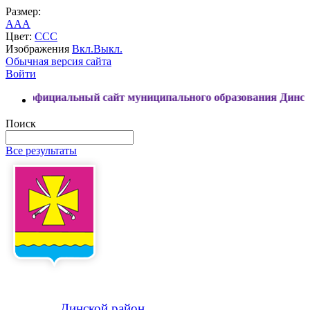
Размер:
A
A
A
Цвет:
C
C
C
Изображения
Вкл.
Выкл.
Обычная версия сайта
Войти
альный сайт муниципального образования Динской район
Поиск
Все результаты
Динской
район