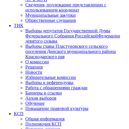
Сведения, подлежащие представлению с
использованием координат
Муниципальные закупки
Общественные слушания
ТИК
Выборы депутатов Государственной Думы
Федерального Собрания РоссийскойФедерации
девятого созыва
Выборы главы Пластуновского сельского
поселения Динского муниципального района
Краснодарского рая
О комиссии
Решения
Новости
Избирательные комиссии
Выборы и референдумы
Работа с обращениями граждан
Баннеры и ссылки
Архив выборов
Обучение
Повышение правовой культуры
КСП
Общая информация
Полномочия КСП