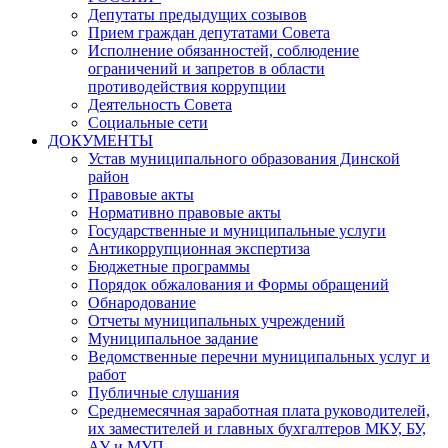
Депутаты предыдущих созывов
Прием граждан депутатами Совета
Исполнение обязанностей, соблюдение
ограничений и запретов в области
противодействия коррупции
Деятельность Совета
Социальные сети
ДОКУМЕНТЫ
Устав муниципального образования Динской
район
Правовые акты
Нормативно правовые акты
Государственные и муниципальные услуги
Антикоррупционная экспертиза
Бюджетные программы
Порядок обжалования и Формы обращений
Обнародование
Отчеты муниципальных учреждений
Муниципальное задание
Ведомственные перечни муниципальных услуг и
работ
Публичные слушания
Среднемесячная заработная плата руководителей,
их заместителей и главных бухгалтеров МКУ, БУ,
АУ и МУП