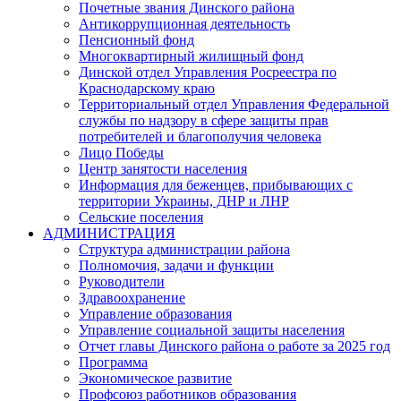
Почетные звания Динского района
Антикоррупционная деятельность
Пенсионный фонд
Многоквартирный жилищный фонд
Динской отдел Управления Росреестра по
Краснодарскому краю
Территориальный отдел Управления Федеральной
службы по надзору в сфере защиты прав
потребителей и благополучия человека
Лицо Победы
Центр занятости населения
Информация для беженцев, прибывающих с
территории Украины, ДНР и ЛНР
Сельские поселения
АДМИНИСТРАЦИЯ
Структура администрации района
Полномочия, задачи и функции
Руководители
Здравоохранение
Управление образования
Управление социальной защиты населения
Отчет главы Динского района о работе за 2025 год
Программа
Экономическое развитие
Профсоюз работников образования