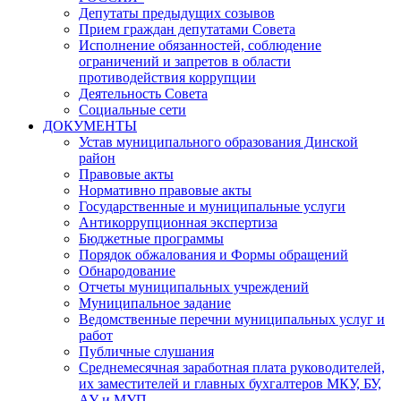
Депутаты предыдущих созывов
Прием граждан депутатами Совета
Исполнение обязанностей, соблюдение
ограничений и запретов в области
противодействия коррупции
Деятельность Совета
Социальные сети
ДОКУМЕНТЫ
Устав муниципального образования Динской
район
Правовые акты
Нормативно правовые акты
Государственные и муниципальные услуги
Антикоррупционная экспертиза
Бюджетные программы
Порядок обжалования и Формы обращений
Обнародование
Отчеты муниципальных учреждений
Муниципальное задание
Ведомственные перечни муниципальных услуг и
работ
Публичные слушания
Среднемесячная заработная плата руководителей,
их заместителей и главных бухгалтеров МКУ, БУ,
АУ и МУП