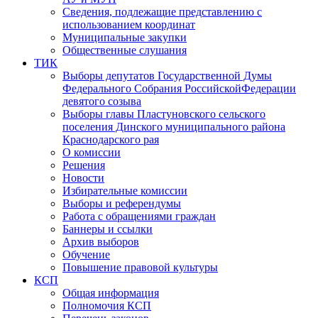
Сведения, подлежащие представлению с
использованием координат
Муниципальные закупки
Общественные слушания
ТИК
Выборы депутатов Государственной Думы
Федерального Собрания РоссийскойФедерации
девятого созыва
Выборы главы Пластуновского сельского
поселения Динского муниципального района
Краснодарского рая
О комиссии
Решения
Новости
Избирательные комиссии
Выборы и референдумы
Работа с обращениями граждан
Баннеры и ссылки
Архив выборов
Обучение
Повышение правовой культуры
КСП
Общая информация
Полномочия КСП