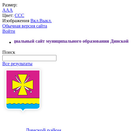
Размер:
A
A
A
Цвет:
C
C
C
Изображения
Вкл.
Выкл.
Обычная версия сайта
Войти
ьный сайт муниципального образования Динской район
Поиск
Все результаты
Динской
район