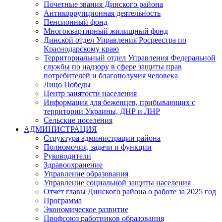
Почетные звания Динского района
Антикоррупционная деятельность
Пенсионный фонд
Многоквартирный жилищный фонд
Динской отдел Управления Росреестра по
Краснодарскому краю
Территориальный отдел Управления Федеральной
службы по надзору в сфере защиты прав
потребителей и благополучия человека
Лицо Победы
Центр занятости населения
Информация для беженцев, прибывающих с
территории Украины, ДНР и ЛНР
Сельские поселения
АДМИНИСТРАЦИЯ
Структура администрации района
Полномочия, задачи и функции
Руководители
Здравоохранение
Управление образования
Управление социальной защиты населения
Отчет главы Динского района о работе за 2025 год
Программа
Экономическое развитие
Профсоюз работников образования