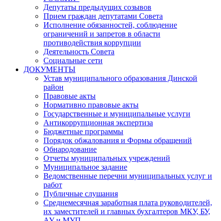
Депутаты предыдущих созывов
Прием граждан депутатами Совета
Исполнение обязанностей, соблюдение
ограничений и запретов в области
противодействия коррупции
Деятельность Совета
Социальные сети
ДОКУМЕНТЫ
Устав муниципального образования Динской
район
Правовые акты
Нормативно правовые акты
Государственные и муниципальные услуги
Антикоррупционная экспертиза
Бюджетные программы
Порядок обжалования и Формы обращений
Обнародование
Отчеты муниципальных учреждений
Муниципальное задание
Ведомственные перечни муниципальных услуг и
работ
Публичные слушания
Среднемесячная заработная плата руководителей,
их заместителей и главных бухгалтеров МКУ, БУ,
АУ и МУП