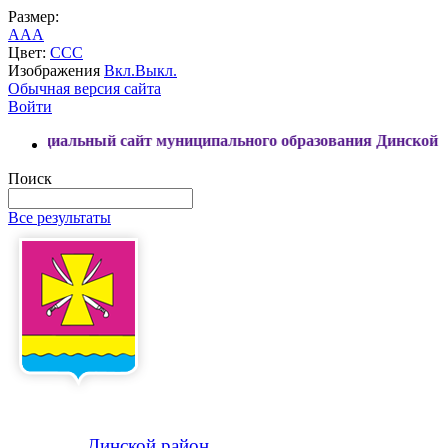
Размер:
A
A
A
Цвет:
C
C
C
Изображения
Вкл.
Выкл.
Обычная версия сайта
Войти
ьный сайт муниципального образования Динской район
Поиск
Все результаты
Динской
район