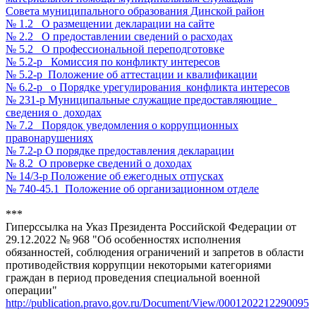
Совета
муниципального образования Динской район
№ 1.2 О размещении декларации на сайте
№ 2.2 О предоставлении сведений о расходах
№ 5.2 О профессиональной переподготовке
№ 5.2-р Комиссия по конфликту интересов
№ 5.2-р Положение об аттестации и квалификации
№ 6.2-р о Порядке урегулирования конфликта интересов
№ 231-р Муниципальные служащие предоставляющие
сведения о доходах
№ 7.2 Порядок уведомления о коррупционных
правонарушениях
№ 7.2-р О порядке предоставления декларации
№ 8.2 О проверке сведений о доходах
№ 14/3-р
Положение об ежегодных отпусках
№ 740-45.1 Положение об организационном отделе
***
Гиперссылка на Указ Президента Российской Федерации от
29.12.2022 № 968 "Об особенностях исполнения
обязанностей, соблюдения ограничений и запретов в области
противодействия коррупции некоторыми категориями
граждан в период проведения специальной военной
операции"
http://publication.pravo.gov.ru/Document/View/0001202212290095