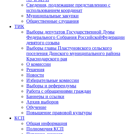
Сведения, подлежащие представлению с
использованием координат
Муниципальные закупки
Общественные слушания
ТИК
Выборы депутатов Государственной Думы
Федерального Собрания РоссийскойФедерации
девятого созыва
Выборы главы Пластуновского сельского
поселения Динского муниципального района
Краснодарского рая
О комиссии
Решения
Новости
Избирательные комиссии
Выборы и референдумы
Работа с обращениями граждан
Баннеры и ссылки
Архив выборов
Обучение
Повышение правовой культуры
КСП
Общая информация
Полномочия КСП