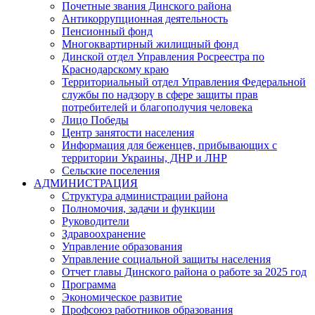
Почетные звания Динского района
Антикоррупционная деятельность
Пенсионный фонд
Многоквартирный жилищный фонд
Динской отдел Управления Росреестра по
Краснодарскому краю
Территориальный отдел Управления Федеральной
службы по надзору в сфере защиты прав
потребителей и благополучия человека
Лицо Победы
Центр занятости населения
Информация для беженцев, прибывающих с
территории Украины, ДНР и ЛНР
Сельские поселения
АДМИНИСТРАЦИЯ
Структура администрации района
Полномочия, задачи и функции
Руководители
Здравоохранение
Управление образования
Управление социальной защиты населения
Отчет главы Динского района о работе за 2025 год
Программа
Экономическое развитие
Профсоюз работников образования