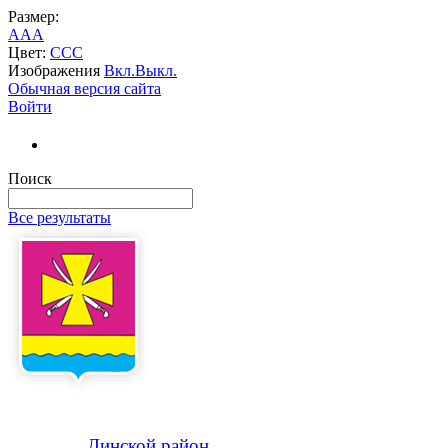
Размер:
A
A
A
Цвет:
C
C
C
Изображения
Вкл.
Выкл.
Обычная версия сайта
Войти
Поиск
Все результаты
Динской
район