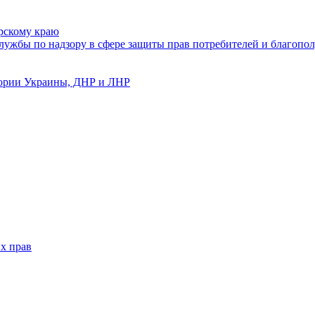
рскому краю
ужбы по надзору в сфере защиты прав потребителей и благопол
тории Украины, ДНР и ЛНР
х прав