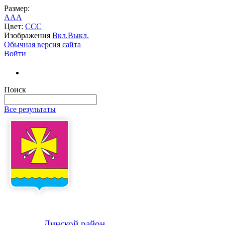
Размер:
A
A
A
Цвет:
C
C
C
Изображения
Вкл.
Выкл.
Обычная версия сайта
Войти
Поиск
Все результаты
Динской
район