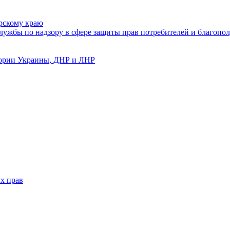
рскому краю
ужбы по надзору в сфере защиты прав потребителей и благопол
тории Украины, ДНР и ЛНР
х прав