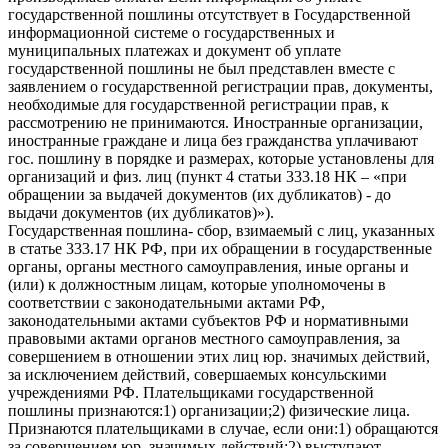
государственной пошлины отсутствует в Государственной
информационной системе о государственных и
муниципальных платежах и документ об уплате
государственной пошлины не был представлен вместе с
заявлением о государственной регистрации прав, документы,
необходимые для государственной регистрации прав, к
рассмотрению не принимаются. Иностранные организации,
иностранные граждане и лица без гражданства уплачивают
гос. пошлину в порядке и размерах, которые установлены для
организаций и физ. лиц (пункт 4 статьи 333.18 НК – «при
обращении за выдачей документов (их дубликатов) - до
выдачи документов (их дубликатов)»).
Государственная пошлина- сбор, взимаемый с лиц, указанных
в статье 333.17 НК РФ, при их обращении в государственные
органы, органы местного самоуправления, иные органы и
(или) к должностным лицам, которые уполномочены в
соответствии с законодательными актами РФ,
законодательными актами субъектов РФ и нормативными
правовыми актами органов местного самоуправления, за
совершением в отношении этих лиц юр. значимых действий,
за исключением действий, совершаемых консульскими
учреждениями РФ. Плательщиками государственной
пошлины признаются:1) организации;2) физические лица.
Признаются плательщиками в случае, если они:1) обращаются
за совершением юр. значимых действий;2) выступают