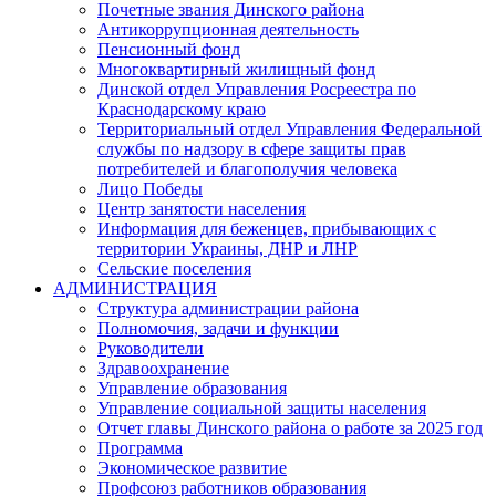
Почетные звания Динского района
Антикоррупционная деятельность
Пенсионный фонд
Многоквартирный жилищный фонд
Динской отдел Управления Росреестра по
Краснодарскому краю
Территориальный отдел Управления Федеральной
службы по надзору в сфере защиты прав
потребителей и благополучия человека
Лицо Победы
Центр занятости населения
Информация для беженцев, прибывающих с
территории Украины, ДНР и ЛНР
Сельские поселения
АДМИНИСТРАЦИЯ
Структура администрации района
Полномочия, задачи и функции
Руководители
Здравоохранение
Управление образования
Управление социальной защиты населения
Отчет главы Динского района о работе за 2025 год
Программа
Экономическое развитие
Профсоюз работников образования