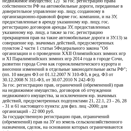
недвижимое имущество; 12) за гос. регистрацию права
собственности РФ на автомобильные дороги, переданные в
доверительное управление юр. лицу, созданному в
организационно-правовой форме гос. компании, и на ЗУ,
предоставленные в аренду указанному юр. лицу, гос.
регистрацию договоров аренды ЗУ, предоставленных
указанному юр. лицу, а также за гос. регистрацию
прекращения прав на такие автомобильные дороги и ЗУ.13) за
совершение юр. значимых действий, предусмотренных
пунктом 2 части 1 статьи 5Федерального закона "Об
организации и о проведении XXII Олимпийских зимних игр
и XI Паралимпийских зимних игр 2014 года в городе Сочи,
развитии города Сочи как горноклиматического курорта и
внесении изменений в отдельные законодательные акты РФ";
(пп. 10 введен ФЗ от 01.12.2007 N 310-ФЗ, в ред. ФЗ от
30.12.2008 N 311-ФЗ, от 30.07.2010 N 242-ФЗ)
За гос. регистрацию прав, ограничений (обременений) прав
на недвижимое имущество, договоров об отчуждении
недвижимого имущества, за исключением юр. значимых
действий, предусмотренных подпунктами 21, 22.1, 23 - 26, 28
- 31 и 61 настоящего пункта: для физ. лиц -2000; для
организаций - 22 000 руб.
За государственную регистрацию прав, ограничений
(обременений) прав на ЗУ из земель сельскохозяйственного
назначения, сделок, на основании которых ограничиваются