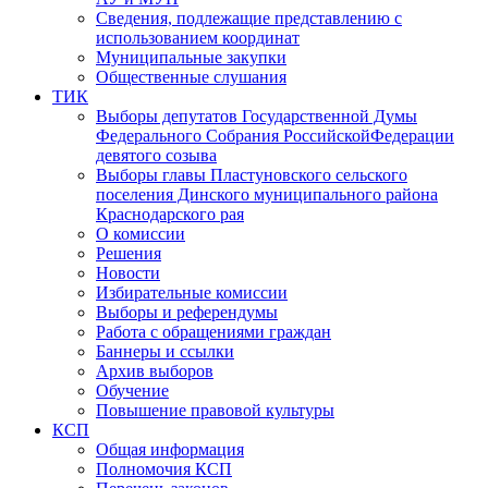
Сведения, подлежащие представлению с
использованием координат
Муниципальные закупки
Общественные слушания
ТИК
Выборы депутатов Государственной Думы
Федерального Собрания РоссийскойФедерации
девятого созыва
Выборы главы Пластуновского сельского
поселения Динского муниципального района
Краснодарского рая
О комиссии
Решения
Новости
Избирательные комиссии
Выборы и референдумы
Работа с обращениями граждан
Баннеры и ссылки
Архив выборов
Обучение
Повышение правовой культуры
КСП
Общая информация
Полномочия КСП