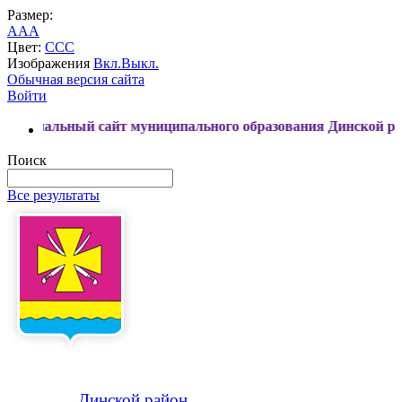
Размер:
A
A
A
Цвет:
C
C
C
Изображения
Вкл.
Выкл.
Обычная версия сайта
Войти
ьный сайт муниципального образования Динской район
Поиск
Все результаты
Динской
район