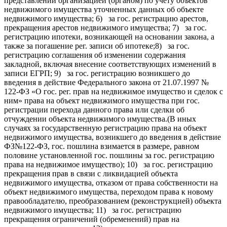
представлении организацией (органом) по учету объектов
недвижимого имущества уточненных данных об объекте
недвижимого имущества; 6) за гос. регистрацию арестов,
прекращения арестов недвижимого имущества; 7) за гос.
регистрацию ипотеки, возникающей на основании закона, а
также за погашение рег. записи об ипотеке;8) за гос.
регистрацию соглашения об изменении содержания
закладной, включая внесение соответствующих изменений в
записи ЕГРП; 9) за гос. регистрацию возникшего до
введения в действие Федерального закона от 21.07.1997 №
122-ФЗ «О гос. рег. прав на недвижимое имущество и сделок с
ним» права на объект недвижимого имущества при гос.
регистрации перехода данного права или сделки об
отчуждении объекта недвижимого имущества.(В иных
случаях за государственную регистрацию права на объект
недвижимого имущества, возникшего до введения в действие
ФЗ№122-ФЗ, гос. пошлина взимается в размере, равном
половине установленной гос. пошлины за гос. регистрацию
права на недвижимое имущество); 10) за гос. регистрацию
прекращения прав в связи с ликвидацией объекта
недвижимого имущества, отказом от права собственности на
объект недвижимого имущества, переходом права к новому
правообладателю, преобразованием (реконструкцией) объекта
недвижимого имущества; 11) за гос. регистрацию
прекращения ограничений (обременений) прав на