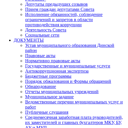
Депутаты предыдущих созывов
Прием граждан депутатами Совета
Исполнение обязанностей, соблюдение
ограничений и запретов в области
противодействия коррупции
Деятельность Совета
Социальные сети
ДОКУМЕНТЫ
Устав муниципального образования Динской
район
Правовые акты
Нормативно правовые акты
Государственные и муниципальные услуги
Антикоррупционная экспертиза
Бюджетные программы
Порядок обжалования и Формы обращений
Обнародование
Отчеты муниципальных учреждений
Муниципальное задание
Ведомственные перечни муниципальных услуг и
работ
Публичные слушания
Среднемесячная заработная плата руководителей,
их заместителей и главных бухгалтеров МКУ, БУ,
АУ и МУП