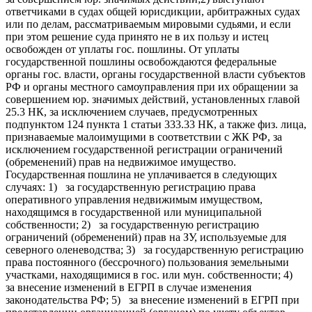
ответчиками в судах общей юрисдикции, арбитражных судах
или по делам, рассматриваемым мировыми судьями, и если
при этом решение суда принято не в их пользу и истец
освобожден от уплаты гос. пошлины. От уплаты
государственной пошлины освобождаются федеральные
органы гос. власти, органы государственной власти субъектов
РФ и органы местного самоуправления при их обращении за
совершением юр. значимых действий, установленных главой
25.3 НК, за исключением случаев, предусмотренных
подпунктом 124 пункта 1 статьи 333.33 НК, а также физ. лица,
признаваемые малоимущими в соответствии с ЖК РФ, за
исключением государственной регистрации ограничений
(обременений) прав на недвижимое имущество.
Государственная пошлина не уплачивается в следующих
случаях: 1) за государственную регистрацию права
оперативного управления недвижимым имуществом,
находящимся в государственной или муниципальной
собственности; 2) за государственную регистрацию
ограничений (обременений) прав на ЗУ, используемые для
северного оленеводства; 3) за государственную регистрацию
права постоянного (бессрочного) пользования земельными
участками, находящимися в гос. или мун. собственности; 4)
за внесение изменений в ЕГРП в случае изменения
законодательства РФ; 5) за внесение изменений в ЕГРП при