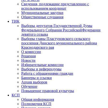
Сведения, подлежащие представлению с
использованием координат
Муниципальные закупки
Общественные слушания
ТИК
Выборы депутатов Государственной Думы
Федерального Собрания РоссийскойФедерации
девятого созыва
Выборы главы Пластуновского сельского
поселения Динского муниципального района
Краснодарского рая
О комиссии
Решения
Новости
Избирательные комиссии
Выборы и референдумы
Работа с обращениями граждан
Баннеры и ссылки
Архив выборов
Обучение
Повышение правовой культуры
КСП
Общая информация
Полномочия КСП