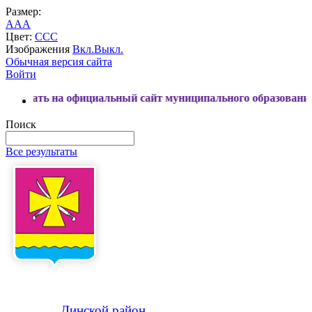
Размер:
A
A
A
Цвет:
C
C
C
Изображения
Вкл.
Выкл.
Обычная версия сайта
Войти
 на официальный сайт муниципального образования Динской
Поиск
Все результаты
Динской
район