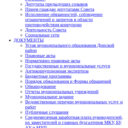
Депутаты предыдущих созывов
Прием граждан депутатами Совета
Исполнение обязанностей, соблюдение
ограничений и запретов в области
противодействия коррупции
Деятельность Совета
Социальные сети
ДОКУМЕНТЫ
Устав муниципального образования Динской
район
Правовые акты
Нормативно правовые акты
Государственные и муниципальные услуги
Антикоррупционная экспертиза
Бюджетные программы
Порядок обжалования и Формы обращений
Обнародование
Отчеты муниципальных учреждений
Муниципальное задание
Ведомственные перечни муниципальных услуг и
работ
Публичные слушания
Среднемесячная заработная плата руководителей,
их заместителей и главных бухгалтеров МКУ, БУ,
АУ и МУП