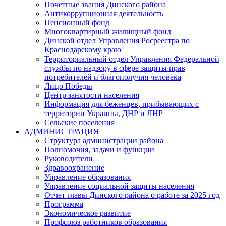
Почетные звания Динского района
Антикоррупционная деятельность
Пенсионный фонд
Многоквартирный жилищный фонд
Динской отдел Управления Росреестра по
Краснодарскому краю
Территориальный отдел Управления Федеральной
службы по надзору в сфере защиты прав
потребителей и благополучия человека
Лицо Победы
Центр занятости населения
Информация для беженцев, прибывающих с
территории Украины, ДНР и ЛНР
Сельские поселения
АДМИНИСТРАЦИЯ
Структура администрации района
Полномочия, задачи и функции
Руководители
Здравоохранение
Управление образования
Управление социальной защиты населения
Отчет главы Динского района о работе за 2025 год
Программа
Экономическое развитие
Профсоюз работников образования