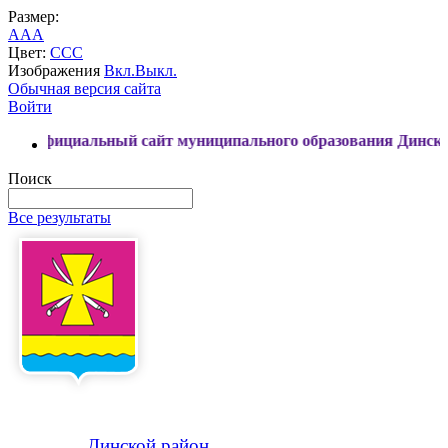
Размер:
A
A
A
Цвет:
C
C
C
Изображения
Вкл.
Выкл.
Обычная версия сайта
Войти
циальный сайт муниципального образования Динской район
Поиск
Все результаты
Динской
район