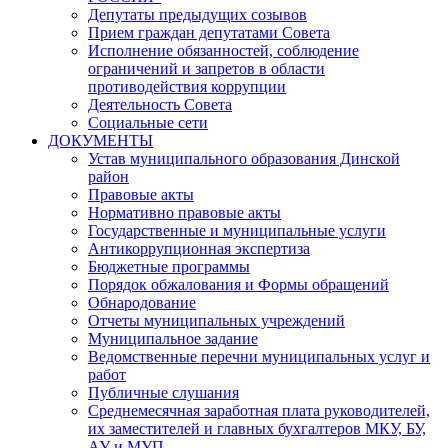
Депутаты предыдущих созывов
Прием граждан депутатами Совета
Исполнение обязанностей, соблюдение
ограничений и запретов в области
противодействия коррупции
Деятельность Совета
Социальные сети
ДОКУМЕНТЫ
Устав муниципального образования Динской
район
Правовые акты
Нормативно правовые акты
Государственные и муниципальные услуги
Антикоррупционная экспертиза
Бюджетные программы
Порядок обжалования и Формы обращений
Обнародование
Отчеты муниципальных учреждений
Муниципальное задание
Ведомственные перечни муниципальных услуг и
работ
Публичные слушания
Среднемесячная заработная плата руководителей,
их заместителей и главных бухгалтеров МКУ, БУ,
АУ и МУП