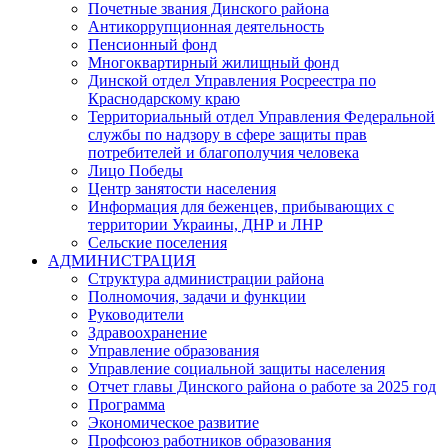
Почетные звания Динского района
Антикоррупционная деятельность
Пенсионный фонд
Многоквартирный жилищный фонд
Динской отдел Управления Росреестра по
Краснодарскому краю
Территориальный отдел Управления Федеральной
службы по надзору в сфере защиты прав
потребителей и благополучия человека
Лицо Победы
Центр занятости населения
Информация для беженцев, прибывающих с
территории Украины, ДНР и ЛНР
Сельские поселения
АДМИНИСТРАЦИЯ
Структура администрации района
Полномочия, задачи и функции
Руководители
Здравоохранение
Управление образования
Управление социальной защиты населения
Отчет главы Динского района о работе за 2025 год
Программа
Экономическое развитие
Профсоюз работников образования