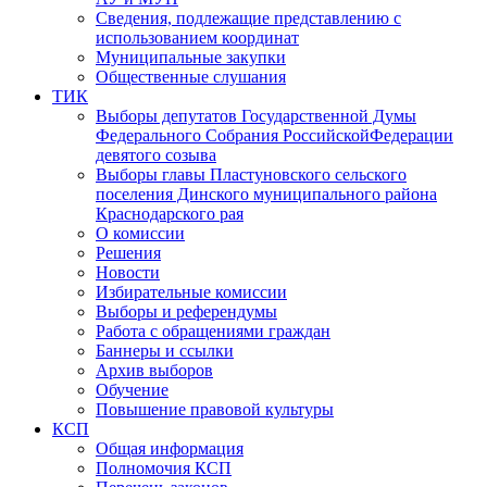
Сведения, подлежащие представлению с
использованием координат
Муниципальные закупки
Общественные слушания
ТИК
Выборы депутатов Государственной Думы
Федерального Собрания РоссийскойФедерации
девятого созыва
Выборы главы Пластуновского сельского
поселения Динского муниципального района
Краснодарского рая
О комиссии
Решения
Новости
Избирательные комиссии
Выборы и референдумы
Работа с обращениями граждан
Баннеры и ссылки
Архив выборов
Обучение
Повышение правовой культуры
КСП
Общая информация
Полномочия КСП