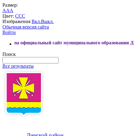
Размер:
A
A
A
Цвет:
C
C
C
Изображения
Вкл.
Выкл.
Обычная версия сайта
Войти
официальный сайт муниципального образования Динской рай
Поиск
Все результаты
Динской
район