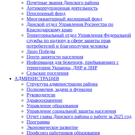
Почетные звания Динского района
Антикоррупционная деятельность
Пенсионный фонд
Многоквартирный жилищный фонд
Динской отдел Управления Росреестра по
Краснодарскому краю
Территориальный отдел Управления Федеральной
службы по надзору в сфере защиты прав
потребителей и благополучия человека
Лицо Победы
Центр занятости населения
Информация для беженцев, прибывающих с
территории Украины, ДНР и ЛНР
Сельские поселения
АДМИНИСТРАЦИЯ
Структура администрации района
Полномочия, задачи и функции
Руководители
Здравоохранение
Управление образования
Управление социальной защиты населения
Отчет главы Динского района о работе за 2025 год
Программа
Экономическое развитие
Профсоюз работников образования