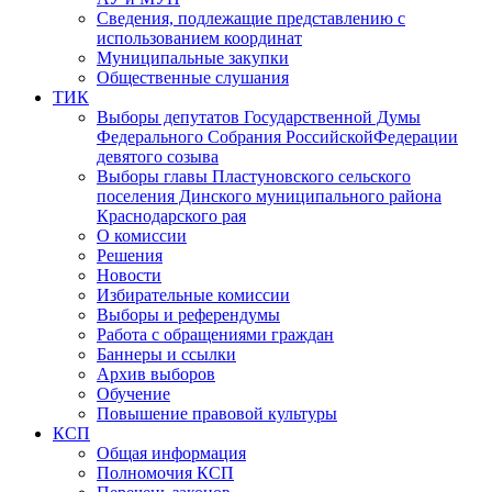
Сведения, подлежащие представлению с
использованием координат
Муниципальные закупки
Общественные слушания
ТИК
Выборы депутатов Государственной Думы
Федерального Собрания РоссийскойФедерации
девятого созыва
Выборы главы Пластуновского сельского
поселения Динского муниципального района
Краснодарского рая
О комиссии
Решения
Новости
Избирательные комиссии
Выборы и референдумы
Работа с обращениями граждан
Баннеры и ссылки
Архив выборов
Обучение
Повышение правовой культуры
КСП
Общая информация
Полномочия КСП