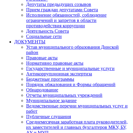
Депутаты предыдущих созывов
Прием граждан депутатами Совета
Исполнение обязанностей, соблюдение
ограничений и запретов в области
противодействия коррупции
Деятельность Совета
Социальные сети
ДОКУМЕНТЫ
Устав муниципального образования Динской
район
Правовые акты
Нормативно правовые акты
Государственные и муниципальные услуги
Антикоррупционная экспертиза
Бюджетные программы
Порядок обжалования и Формы обращений
Обнародование
Отчеты муниципальных учреждений
Муниципальное задание
Ведомственные перечни муниципальных услуг и
работ
Публичные слушания
Среднемесячная заработная плата руководителей,
их заместителей и главных бухгалтеров МКУ, БУ,
АУ и МУП