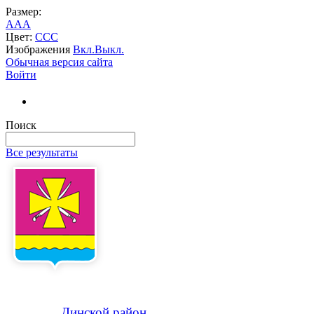
Размер:
A
A
A
Цвет:
C
C
C
Изображения
Вкл.
Выкл.
Обычная версия сайта
Войти
Поиск
Все результаты
Динской
район