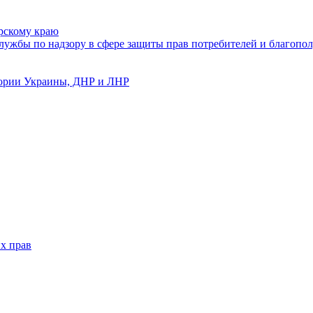
рскому краю
ужбы по надзору в сфере защиты прав потребителей и благопол
тории Украины, ДНР и ЛНР
х прав