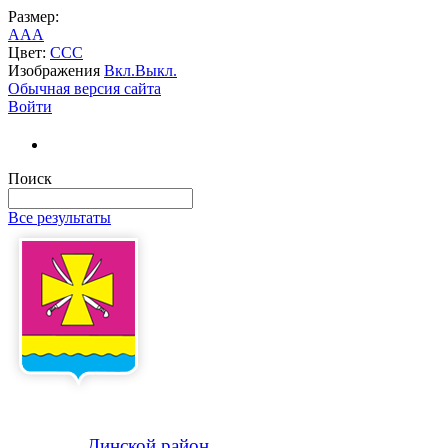
Размер:
A
A
A
Цвет:
C
C
C
Изображения
Вкл.
Выкл.
Обычная версия сайта
Войти
Поиск
Все результаты
Динской
район