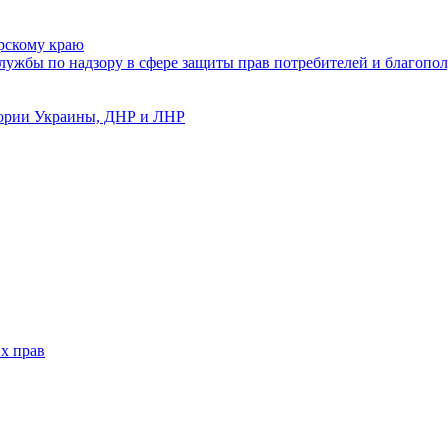
рскому краю
ужбы по надзору в сфере защиты прав потребителей и благопол
тории Украины, ДНР и ЛНР
х прав