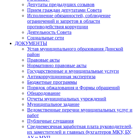
Депутаты предыдущих созывов
Прием граждан депутатами Совета
Исполнение обязанностей, соблюдение
ограничений и запретов в области
противодействия коррупции
Деятельность Совета
Социальные сети
ДОКУМЕНТЫ
Устав муниципального образования Динской
район
Правовые акты
Нормативно правовые акты
Государственные и муниципальные услуги
Антикоррупционная экспертиза
Бюджетные программы
Порядок обжалования и Формы обращений
Обнародование
Отчеты муниципальных учреждений
Муниципальное задание
Ведомственные перечни муниципальных услуг и
работ
Публичные слушания
Среднемесячная заработная плата руководителей,
их заместителей и главных бухгалтеров МКУ, БУ,
АУ и МУП