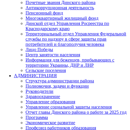
Почетные звания Динского района
Антикоррупционная деятельность
Пенсионный фонд
Многоквартирный жилищный фонд
Динской отдел Управления Росреестра по
Краснодарскому краю
Территориальный отдел Управления Федеральной
службы по надзору в сфере защиты прав
потребителей и благополучия человека
Лицо Победы
Центр занятости населения
Информация для беженцев, прибывающих с
территории Украины, ДНР и ЛНР
Сельские поселения
АДМИНИСТРАЦИЯ
Структура администрации района
Полномочия, задачи и функции
Руководители
Здравоохранение
Управление образования
Управление социальной защиты населения
Отчет главы Динского района о работе за 2025 год
Программа
Экономическое развитие
Профсоюз работников образования