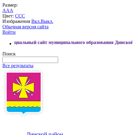
Размер:
A
A
A
Цвет:
C
C
C
Изображения
Вкл.
Выкл.
Обычная версия сайта
Войти
льный сайт муниципального образования Динской район
Поиск
Все результаты
Динской
район