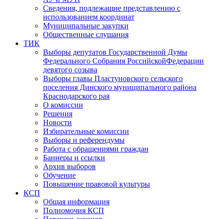
Сведения, подлежащие представлению с
использованием координат
Муниципальные закупки
Общественные слушания
ТИК
Выборы депутатов Государственной Думы
Федерального Собрания РоссийскойФедерации
девятого созыва
Выборы главы Пластуновского сельского
поселения Динского муниципального района
Краснодарского рая
О комиссии
Решения
Новости
Избирательные комиссии
Выборы и референдумы
Работа с обращениями граждан
Баннеры и ссылки
Архив выборов
Обучение
Повышение правовой культуры
КСП
Общая информация
Полномочия КСП