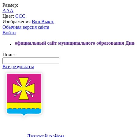
Размер:
A
A
A
Цвет:
C
C
C
Изображения
Вкл.
Выкл.
Обычная версия сайта
Войти
ициальный сайт муниципального образования Динской район
Поиск
Все результаты
Динской
район