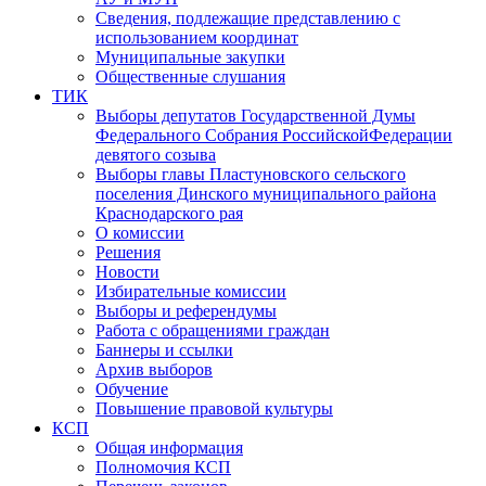
Сведения, подлежащие представлению с
использованием координат
Муниципальные закупки
Общественные слушания
ТИК
Выборы депутатов Государственной Думы
Федерального Собрания РоссийскойФедерации
девятого созыва
Выборы главы Пластуновского сельского
поселения Динского муниципального района
Краснодарского рая
О комиссии
Решения
Новости
Избирательные комиссии
Выборы и референдумы
Работа с обращениями граждан
Баннеры и ссылки
Архив выборов
Обучение
Повышение правовой культуры
КСП
Общая информация
Полномочия КСП