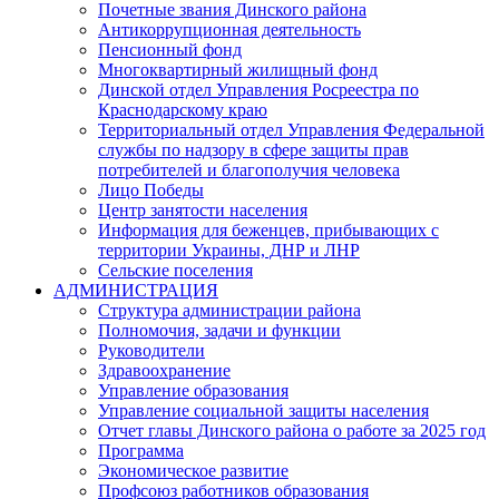
Почетные звания Динского района
Антикоррупционная деятельность
Пенсионный фонд
Многоквартирный жилищный фонд
Динской отдел Управления Росреестра по
Краснодарскому краю
Территориальный отдел Управления Федеральной
службы по надзору в сфере защиты прав
потребителей и благополучия человека
Лицо Победы
Центр занятости населения
Информация для беженцев, прибывающих с
территории Украины, ДНР и ЛНР
Сельские поселения
АДМИНИСТРАЦИЯ
Структура администрации района
Полномочия, задачи и функции
Руководители
Здравоохранение
Управление образования
Управление социальной защиты населения
Отчет главы Динского района о работе за 2025 год
Программа
Экономическое развитие
Профсоюз работников образования