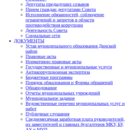
Депутаты предыдущих созывов
Прием граждан депутатами Совета
Исполнение обязанностей, соблюдение
ограничений и запретов в области
противодействия коррупции
Деятельность Совета
Социальные сети
ДОКУМЕНТЫ
Устав муниципального образования Динской
район
Правовые акты
Нормативно правовые акты
Государственные и муниципальные услуги
Антикоррупционная экспертиза
Бюджетные программы
Порядок обжалования и Формы обращений
Обнародование
Отчеты муниципальных учреждений
Муниципальное задание
Ведомственные перечни муниципальных услуг и
работ
Публичные слушания
Среднемесячная заработная плата руководителей,
их заместителей и главных бухгалтеров МКУ, БУ,
АУ и МУП