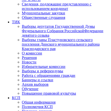
Сведения, подлежащие представлению с
использованием координат
Муниципальные закупки
Общественные слушания
ТИК
Выборы депутатов Государственной Думы
Федерального Собрания РоссийскойФедерации
девятого созыва
Выборы главы Пластуновского сельского
поселения Динского муниципального района
Краснодарского рая
О комиссии
Решения
Новости
Избирательные комиссии
Выборы и референдумы
Работа с обращениями граждан
Баннеры и ссылки
Архив выборов
Обучение
Повышение правовой культуры
КСП
Общая информация
Полномочия КСП