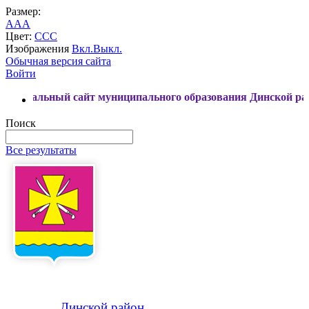
Размер:
A
A
A
Цвет:
C
C
C
Изображения
Вкл.
Выкл.
Обычная версия сайта
Войти
ый сайт муниципального образования Динской район
Поиск
Все результаты
Динской
район