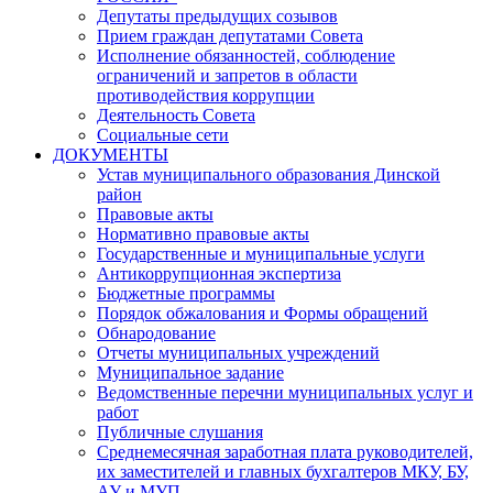
Депутаты предыдущих созывов
Прием граждан депутатами Совета
Исполнение обязанностей, соблюдение
ограничений и запретов в области
противодействия коррупции
Деятельность Совета
Социальные сети
ДОКУМЕНТЫ
Устав муниципального образования Динской
район
Правовые акты
Нормативно правовые акты
Государственные и муниципальные услуги
Антикоррупционная экспертиза
Бюджетные программы
Порядок обжалования и Формы обращений
Обнародование
Отчеты муниципальных учреждений
Муниципальное задание
Ведомственные перечни муниципальных услуг и
работ
Публичные слушания
Среднемесячная заработная плата руководителей,
их заместителей и главных бухгалтеров МКУ, БУ,
АУ и МУП