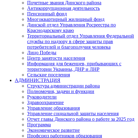
Почетные звания Динского района
Антикоррупционная деятельность
Пенсионный фонд
Многоквартирный жилищный фонд
Динской отдел Управления Росреестра по
Краснодарскому краю
Территориальный отдел Управления Федеральной
службы по надзору в сфере защиты прав
потребителей и благополучия человека
Лицо Победы
Центр занятости населения
Информация для беженцев, прибывающих с
территории Украины, ДНР и ЛНР
Сельские поселения
АДМИНИСТРАЦИЯ
Структура администрации района
Полномочия, задачи и функции
Руководители
Здравоохранение
Управление образования
Управление социальной защиты населения
Отчет главы Динского района о работе за 2025 год
Программа
Экономическое развитие
Профсоюз работников образования