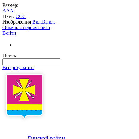
Размер:
A
A
A
Цвет:
C
C
C
Изображения
Вкл.
Выкл.
Обычная версия сайта
Войти
Поиск
Все результаты
Динской
район