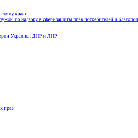
рскому краю
ужбы по надзору в сфере защиты прав потребителей и благопол
тории Украины, ДНР и ЛНР
х прав