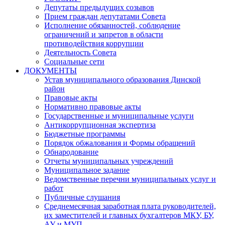
Депутаты предыдущих созывов
Прием граждан депутатами Совета
Исполнение обязанностей, соблюдение
ограничений и запретов в области
противодействия коррупции
Деятельность Совета
Социальные сети
ДОКУМЕНТЫ
Устав муниципального образования Динской
район
Правовые акты
Нормативно правовые акты
Государственные и муниципальные услуги
Антикоррупционная экспертиза
Бюджетные программы
Порядок обжалования и Формы обращений
Обнародование
Отчеты муниципальных учреждений
Муниципальное задание
Ведомственные перечни муниципальных услуг и
работ
Публичные слушания
Среднемесячная заработная плата руководителей,
их заместителей и главных бухгалтеров МКУ, БУ,
АУ и МУП