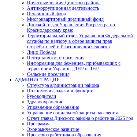
Почетные звания Динского района
Антикоррупционная деятельность
Пенсионный фонд
Многоквартирный жилищный фонд
Динской отдел Управления Росреестра по
Краснодарскому краю
Территориальный отдел Управления Федеральной
службы по надзору в сфере защиты прав
потребителей и благополучия человека
Лицо Победы
Центр занятости населения
Информация для беженцев, прибывающих с
территории Украины, ДНР и ЛНР
Сельские поселения
АДМИНИСТРАЦИЯ
Структура администрации района
Полномочия, задачи и функции
Руководители
Здравоохранение
Управление образования
Управление социальной защиты населения
Отчет главы Динского района о работе за 2025 год
Программа
Экономическое развитие
Профсоюз работников образования