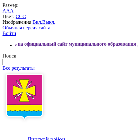
Размер:
A
A
A
Цвет:
C
C
C
Изображения
Вкл.
Выкл.
Обычная версия сайта
Войти
официальный сайт муниципального образования Динской ра
Поиск
Все результаты
Динской
район