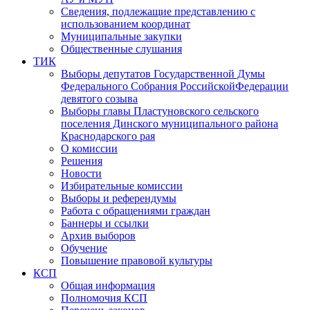
Сведения, подлежащие представлению с
использованием координат
Муниципальные закупки
Общественные слушания
ТИК
Выборы депутатов Государственной Думы
Федерального Собрания РоссийскойФедерации
девятого созыва
Выборы главы Пластуновского сельского
поселения Динского муниципального района
Краснодарского рая
О комиссии
Решения
Новости
Избирательные комиссии
Выборы и референдумы
Работа с обращениями граждан
Баннеры и ссылки
Архив выборов
Обучение
Повышение правовой культуры
КСП
Общая информация
Полномочия КСП