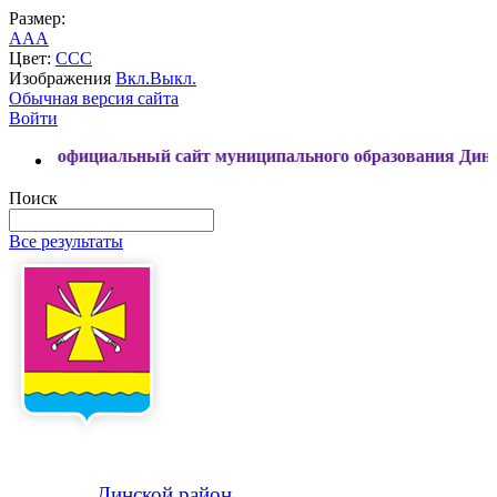
Размер:
A
A
A
Цвет:
C
C
C
Изображения
Вкл.
Выкл.
Обычная версия сайта
Войти
ициальный сайт муниципального образования Динской райо
Поиск
Все результаты
Динской
район