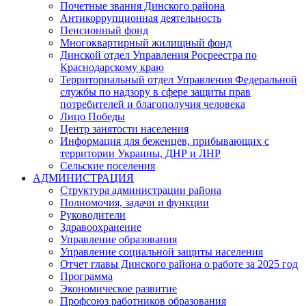
Почетные звания Динского района
Антикоррупционная деятельность
Пенсионный фонд
Многоквартирный жилищный фонд
Динской отдел Управления Росреестра по
Краснодарскому краю
Территориальный отдел Управления Федеральной
службы по надзору в сфере защиты прав
потребителей и благополучия человека
Лицо Победы
Центр занятости населения
Информация для беженцев, прибывающих с
территории Украины, ДНР и ЛНР
Сельские поселения
АДМИНИСТРАЦИЯ
Структура администрации района
Полномочия, задачи и функции
Руководители
Здравоохранение
Управление образования
Управление социальной защиты населения
Отчет главы Динского района о работе за 2025 год
Программа
Экономическое развитие
Профсоюз работников образования