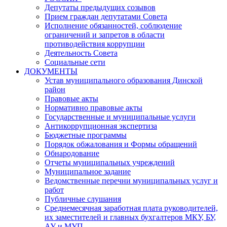
Депутаты предыдущих созывов
Прием граждан депутатами Совета
Исполнение обязанностей, соблюдение
ограничений и запретов в области
противодействия коррупции
Деятельность Совета
Социальные сети
ДОКУМЕНТЫ
Устав муниципального образования Динской
район
Правовые акты
Нормативно правовые акты
Государственные и муниципальные услуги
Антикоррупционная экспертиза
Бюджетные программы
Порядок обжалования и Формы обращений
Обнародование
Отчеты муниципальных учреждений
Муниципальное задание
Ведомственные перечни муниципальных услуг и
работ
Публичные слушания
Среднемесячная заработная плата руководителей,
их заместителей и главных бухгалтеров МКУ, БУ,
АУ и МУП