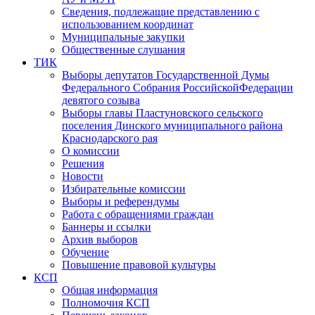
Сведения, подлежащие представлению с
использованием координат
Муниципальные закупки
Общественные слушания
ТИК
Выборы депутатов Государственной Думы
Федерального Собрания РоссийскойФедерации
девятого созыва
Выборы главы Пластуновского сельского
поселения Динского муниципального района
Краснодарского рая
О комиссии
Решения
Новости
Избирательные комиссии
Выборы и референдумы
Работа с обращениями граждан
Баннеры и ссылки
Архив выборов
Обучение
Повышение правовой культуры
КСП
Общая информация
Полномочия КСП