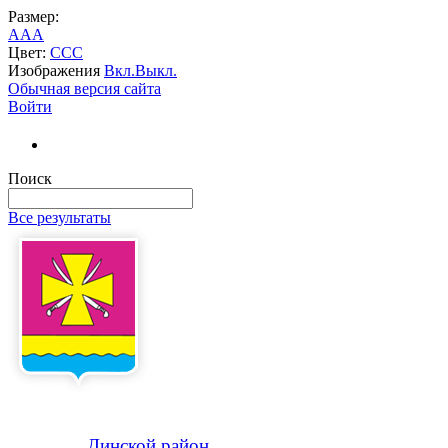
Размер:
A
A
A
Цвет:
C
C
C
Изображения
Вкл.
Выкл.
Обычная версия сайта
Войти
Поиск
Все результаты
Динской
район