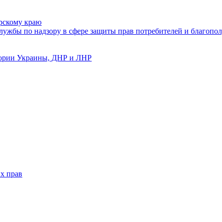
рскому краю
ужбы по надзору в сфере защиты прав потребителей и благопол
тории Украины, ДНР и ЛНР
х прав