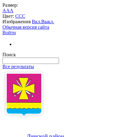
Размер:
A
A
A
Цвет:
C
C
C
Изображения
Вкл.
Выкл.
Обычная версия сайта
Войти
Поиск
Все результаты
Динской
район