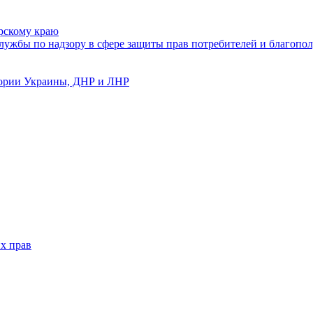
рскому краю
ужбы по надзору в сфере защиты прав потребителей и благопол
тории Украины, ДНР и ЛНР
х прав