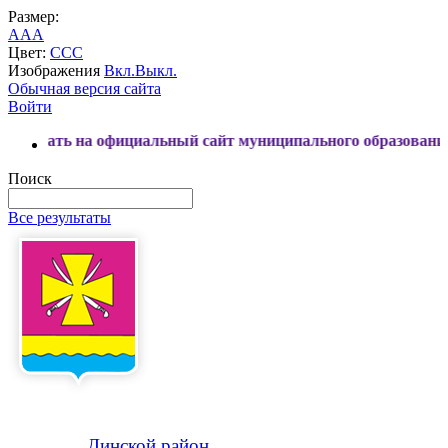
Размер:
A
A
A
Цвет:
C
C
C
Изображения
Вкл.
Выкл.
Обычная версия сайта
Войти
на официальный сайт муниципального образования Динской
Поиск
Все результаты
Динской
район