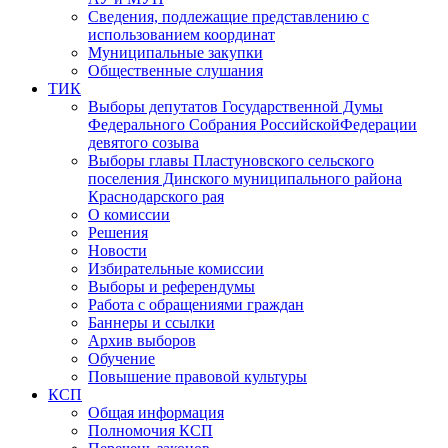
Сведения, подлежащие представлению с
использованием координат
Муниципальные закупки
Общественные слушания
ТИК
Выборы депутатов Государственной Думы
Федерального Собрания РоссийскойФедерации
девятого созыва
Выборы главы Пластуновского сельского
поселения Динского муниципального района
Краснодарского рая
О комиссии
Решения
Новости
Избирательные комиссии
Выборы и референдумы
Работа с обращениями граждан
Баннеры и ссылки
Архив выборов
Обучение
Повышение правовой культуры
КСП
Общая информация
Полномочия КСП