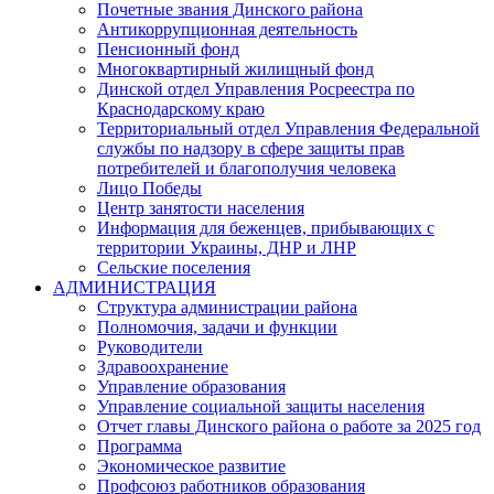
Почетные звания Динского района
Антикоррупционная деятельность
Пенсионный фонд
Многоквартирный жилищный фонд
Динской отдел Управления Росреестра по
Краснодарскому краю
Территориальный отдел Управления Федеральной
службы по надзору в сфере защиты прав
потребителей и благополучия человека
Лицо Победы
Центр занятости населения
Информация для беженцев, прибывающих с
территории Украины, ДНР и ЛНР
Сельские поселения
АДМИНИСТРАЦИЯ
Структура администрации района
Полномочия, задачи и функции
Руководители
Здравоохранение
Управление образования
Управление социальной защиты населения
Отчет главы Динского района о работе за 2025 год
Программа
Экономическое развитие
Профсоюз работников образования