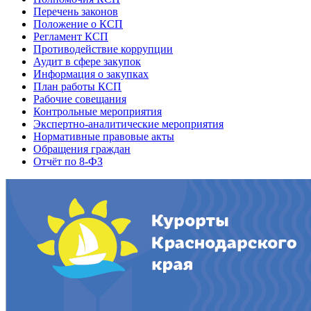
Перечень законов
Положение о КСП
Регламент КСП
Противодействие коррупции
Аудит в сфере закупок
Информация о закупках
План работы КСП
Рабочие совещания
Контрольные мероприятия
Экспертно-аналитические мероприятия
Нормативные правовые акты
Обращения граждан
Отчёт по 8-ФЗ