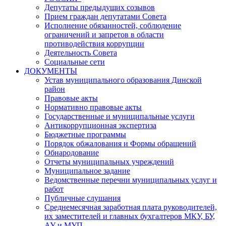
Депутаты предыдущих созывов
Прием граждан депутатами Совета
Исполнение обязанностей, соблюдение
ограничений и запретов в области
противодействия коррупции
Деятельность Совета
Социальные сети
ДОКУМЕНТЫ
Устав муниципального образования Динской
район
Правовые акты
Нормативно правовые акты
Государственные и муниципальные услуги
Антикоррупционная экспертиза
Бюджетные программы
Порядок обжалования и Формы обращений
Обнародование
Отчеты муниципальных учреждений
Муниципальное задание
Ведомственные перечни муниципальных услуг и
работ
Публичные слушания
Среднемесячная заработная плата руководителей,
их заместителей и главных бухгалтеров МКУ, БУ,
АУ и МУП