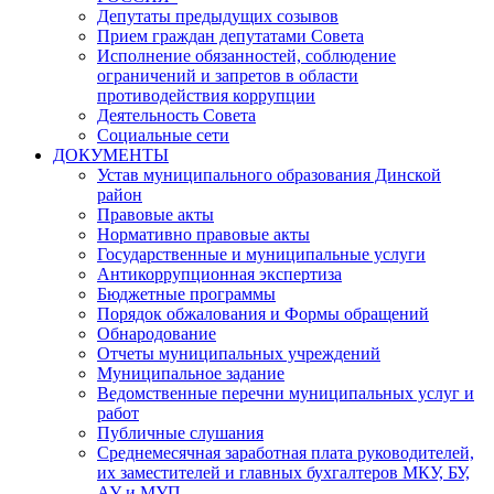
Депутаты предыдущих созывов
Прием граждан депутатами Совета
Исполнение обязанностей, соблюдение
ограничений и запретов в области
противодействия коррупции
Деятельность Совета
Социальные сети
ДОКУМЕНТЫ
Устав муниципального образования Динской
район
Правовые акты
Нормативно правовые акты
Государственные и муниципальные услуги
Антикоррупционная экспертиза
Бюджетные программы
Порядок обжалования и Формы обращений
Обнародование
Отчеты муниципальных учреждений
Муниципальное задание
Ведомственные перечни муниципальных услуг и
работ
Публичные слушания
Среднемесячная заработная плата руководителей,
их заместителей и главных бухгалтеров МКУ, БУ,
АУ и МУП