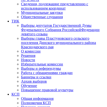
Сведения, подлежащие представлению с
использованием координат
Муниципальные закупки
Общественные слушания
ТИК
Выборы депутатов Государственной Думы
Федерального Собрания РоссийскойФедерации
девятого созыва
Выборы главы Пластуновского сельского
поселения Динского муниципального района
Краснодарского рая
О комиссии
Решения
Новости
Избирательные комиссии
Выборы и референдумы
Работа с обращениями граждан
Баннеры и ссылки
Архив выборов
Обучение
Повышение правовой культуры
КСП
Общая информация
Полномочия КСП