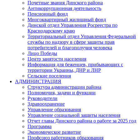
Почетные звания Динского района
Антикоррупционная деятельность
Пенсионный фонд
Многоквартирный жилищный фонд
Динской отдел Управления Росреестра по
Краснодарскому краю
Территориальный отдел Управления Федеральной
службы по надзору в сфере защиты прав
потребителей и благополучия человека
Лицо Победы
Центр занятости населения
Информация для беженцев, прибывающих с
территории Украины, ДНР и ЛНР
Сельские поселения
АДМИНИСТРАЦИЯ
Структура администрации района
Полномочия, задачи и функции
Руководители
Здравоохранение
Управление образования
Управление социальной защиты населения
Отчет главы Динского района о работе за 2025 год
Программа
Экономическое развитие
Профсоюз работников образования