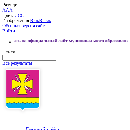
Размер:
A
A
A
Цвет:
C
C
C
Изображения
Вкл.
Выкл.
Обычная версия сайта
Войти
а официальный сайт муниципального образования Динской р
Поиск
Все результаты
Динской
район