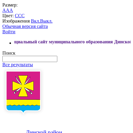
Размер:
A
A
A
Цвет:
C
C
C
Изображения
Вкл.
Выкл.
Обычная версия сайта
Войти
льный сайт муниципального образования Динской район
Поиск
Все результаты
Динской
район