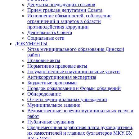
Депутаты предыдущих созывов
Прием граждан депутатами Совета
Исполнение обязанностей, соблюдение
ограничений и запретов в области
противодействия коррупции
Деятельность Совета
Социальные сети
ДОКУМЕНТЫ
Устав муниципального образования Динской
район
Правовые акты
Нормативно правовые акты
Государственные и муниципальные услуги
Антикоррупционная экспертиза
Бюджетные программы
Порядок обжалования и Формы обращений
Обнародование
Отчеты муниципальных учреждений
Муниципальное задание
Ведомственные перечни муниципальных услуг и
работ
Публичные слушания
Среднемесячная заработная плата руководителей,
их заместителей и главных бухгалтеров МКУ, БУ,
АУ и МУП