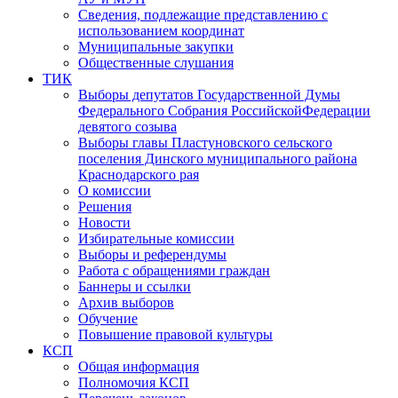
Сведения, подлежащие представлению с
использованием координат
Муниципальные закупки
Общественные слушания
ТИК
Выборы депутатов Государственной Думы
Федерального Собрания РоссийскойФедерации
девятого созыва
Выборы главы Пластуновского сельского
поселения Динского муниципального района
Краснодарского рая
О комиссии
Решения
Новости
Избирательные комиссии
Выборы и референдумы
Работа с обращениями граждан
Баннеры и ссылки
Архив выборов
Обучение
Повышение правовой культуры
КСП
Общая информация
Полномочия КСП