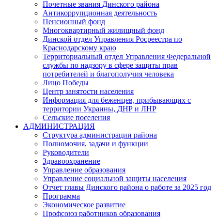
Почетные звания Динского района
Антикоррупционная деятельность
Пенсионный фонд
Многоквартирный жилищный фонд
Динской отдел Управления Росреестра по
Краснодарскому краю
Территориальный отдел Управления Федеральной
службы по надзору в сфере защиты прав
потребителей и благополучия человека
Лицо Победы
Центр занятости населения
Информация для беженцев, прибывающих с
территории Украины, ДНР и ЛНР
Сельские поселения
АДМИНИСТРАЦИЯ
Структура администрации района
Полномочия, задачи и функции
Руководители
Здравоохранение
Управление образования
Управление социальной защиты населения
Отчет главы Динского района о работе за 2025 год
Программа
Экономическое развитие
Профсоюз работников образования