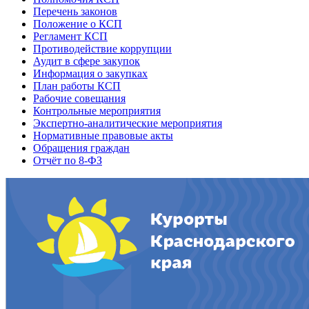
Перечень законов
Положение о КСП
Регламент КСП
Противодействие коррупции
Аудит в сфере закупок
Информация о закупках
План работы КСП
Рабочие совещания
Контрольные мероприятия
Экспертно-аналитические мероприятия
Нормативные правовые акты
Обращения граждан
Отчёт по 8-ФЗ