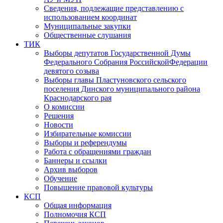
Сведения, подлежащие представлению с
использованием координат
Муниципальные закупки
Общественные слушания
ТИК
Выборы депутатов Государственной Думы
Федерального Собрания РоссийскойФедерации
девятого созыва
Выборы главы Пластуновского сельского
поселения Динского муниципального района
Краснодарского рая
О комиссии
Решения
Новости
Избирательные комиссии
Выборы и референдумы
Работа с обращениями граждан
Баннеры и ссылки
Архив выборов
Обучение
Повышение правовой культуры
КСП
Общая информация
Полномочия КСП