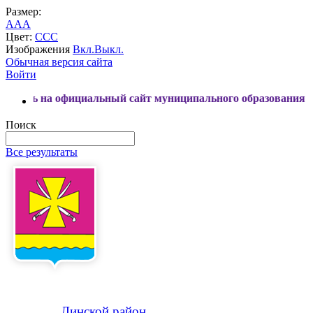
Размер:
A
A
A
Цвет:
C
C
C
Изображения
Вкл.
Выкл.
Обычная версия сайта
Войти
фициальный сайт муниципального образования Динской райо
Поиск
Все результаты
Динской
район