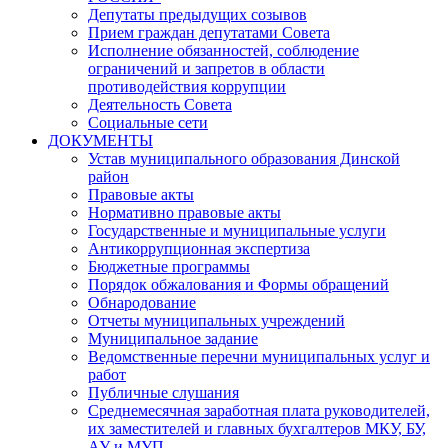
Депутаты предыдущих созывов
Прием граждан депутатами Совета
Исполнение обязанностей, соблюдение
ограничений и запретов в области
противодействия коррупции
Деятельность Совета
Социальные сети
ДОКУМЕНТЫ
Устав муниципального образования Динской
район
Правовые акты
Нормативно правовые акты
Государственные и муниципальные услуги
Антикоррупционная экспертиза
Бюджетные программы
Порядок обжалования и Формы обращений
Обнародование
Отчеты муниципальных учреждений
Муниципальное задание
Ведомственные перечни муниципальных услуг и
работ
Публичные слушания
Среднемесячная заработная плата руководителей,
их заместителей и главных бухгалтеров МКУ, БУ,
АУ и МУП