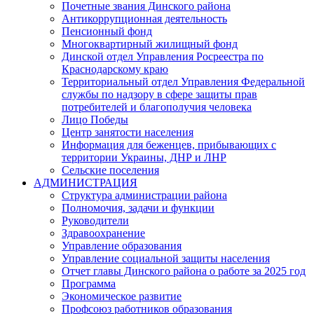
Почетные звания Динского района
Антикоррупционная деятельность
Пенсионный фонд
Многоквартирный жилищный фонд
Динской отдел Управления Росреестра по
Краснодарскому краю
Территориальный отдел Управления Федеральной
службы по надзору в сфере защиты прав
потребителей и благополучия человека
Лицо Победы
Центр занятости населения
Информация для беженцев, прибывающих с
территории Украины, ДНР и ЛНР
Сельские поселения
АДМИНИСТРАЦИЯ
Структура администрации района
Полномочия, задачи и функции
Руководители
Здравоохранение
Управление образования
Управление социальной защиты населения
Отчет главы Динского района о работе за 2025 год
Программа
Экономическое развитие
Профсоюз работников образования