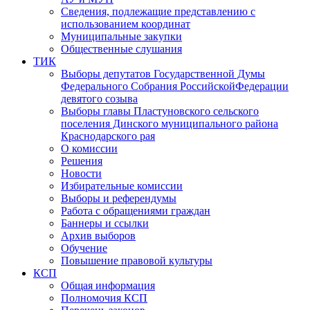
Сведения, подлежащие представлению с
использованием координат
Муниципальные закупки
Общественные слушания
ТИК
Выборы депутатов Государственной Думы
Федерального Собрания РоссийскойФедерации
девятого созыва
Выборы главы Пластуновского сельского
поселения Динского муниципального района
Краснодарского рая
О комиссии
Решения
Новости
Избирательные комиссии
Выборы и референдумы
Работа с обращениями граждан
Баннеры и ссылки
Архив выборов
Обучение
Повышение правовой культуры
КСП
Общая информация
Полномочия КСП