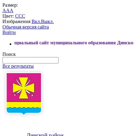
Размер:
A
A
A
Цвет:
C
C
C
Изображения
Вкл.
Выкл.
Обычная версия сайта
Войти
льный сайт муниципального образования Динской район
Поиск
Все результаты
Динской
район