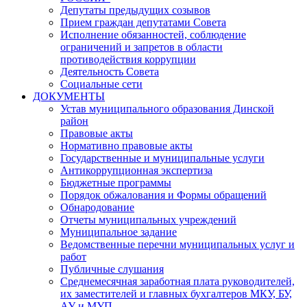
Депутаты предыдущих созывов
Прием граждан депутатами Совета
Исполнение обязанностей, соблюдение
ограничений и запретов в области
противодействия коррупции
Деятельность Совета
Социальные сети
ДОКУМЕНТЫ
Устав муниципального образования Динской
район
Правовые акты
Нормативно правовые акты
Государственные и муниципальные услуги
Антикоррупционная экспертиза
Бюджетные программы
Порядок обжалования и Формы обращений
Обнародование
Отчеты муниципальных учреждений
Муниципальное задание
Ведомственные перечни муниципальных услуг и
работ
Публичные слушания
Среднемесячная заработная плата руководителей,
их заместителей и главных бухгалтеров МКУ, БУ,
АУ и МУП