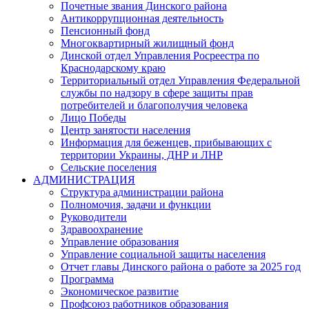
Почетные звания Динского района
Антикоррупционная деятельность
Пенсионный фонд
Многоквартирный жилищный фонд
Динской отдел Управления Росреестра по
Краснодарскому краю
Территориальный отдел Управления Федеральной
службы по надзору в сфере защиты прав
потребителей и благополучия человека
Лицо Победы
Центр занятости населения
Информация для беженцев, прибывающих с
территории Украины, ДНР и ЛНР
Сельские поселения
АДМИНИСТРАЦИЯ
Структура администрации района
Полномочия, задачи и функции
Руководители
Здравоохранение
Управление образования
Управление социальной защиты населения
Отчет главы Динского района о работе за 2025 год
Программа
Экономическое развитие
Профсоюз работников образования