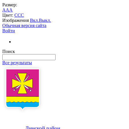
Размер:
A
A
A
Цвет:
C
C
C
Изображения
Вкл.
Выкл.
Обычная версия сайта
Войти
Поиск
Все результаты
Динской
район