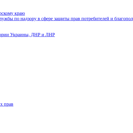
рскому краю
ужбы по надзору в сфере защиты прав потребителей и благопол
тории Украины, ДНР и ЛНР
х прав