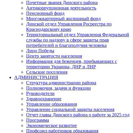
Почетные звания Динского района
Антикоррупционная деятельность
Пенсионный фонд
Многоквартирный жилищный фонд
Динской отдел Управления Росреестра по
Краснодарскому краю
Территориальный отдел Управления Федеральной
службы по надзору в сфере защиты прав
потребителей и благополучия человека
Лицо Победы
Центр занятости населения
Информация для беженцев, прибывающих с
территории Украины, ДНР и ЛНР
Сельские поселения
АДМИНИСТРАЦИЯ
Структура администрации района
Полномочия, задачи и функции
Руководители
Здравоохранение
Управление образования
Управление социальной защиты населения
Отчет главы Динского района о работе за 2025 год
Программа
Экономическое развитие
Профсоюз работников образования