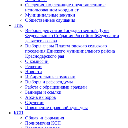
Сведения, подлежащие представлению с
использованием координат
Муниципальные закупки
Общественные слушания
ТИК
Выборы депутатов Государственной Думы
Федерального Собрания РоссийскойФедерации
девятого созыва
Выборы главы Пластуновского сельского
поселения Динского муниципального района
Краснодарского рая
О комиссии
Решения
Новости
Избирательные комиссии
Выборы и референдумы
Работа с обращениями граждан
Баннеры и ссылки
Архив выборов
Обучение
Повышение правовой культуры
КСП
Общая информация
Полномочия КСП