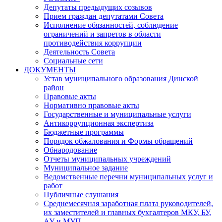
Депутаты предыдущих созывов
Прием граждан депутатами Совета
Исполнение обязанностей, соблюдение
ограничений и запретов в области
противодействия коррупции
Деятельность Совета
Социальные сети
ДОКУМЕНТЫ
Устав муниципального образования Динской
район
Правовые акты
Нормативно правовые акты
Государственные и муниципальные услуги
Антикоррупционная экспертиза
Бюджетные программы
Порядок обжалования и Формы обращений
Обнародование
Отчеты муниципальных учреждений
Муниципальное задание
Ведомственные перечни муниципальных услуг и
работ
Публичные слушания
Среднемесячная заработная плата руководителей,
их заместителей и главных бухгалтеров МКУ, БУ,
АУ и МУП