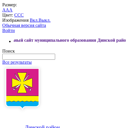
Размер:
A
A
A
Цвет:
C
C
C
Изображения
Вкл.
Выкл.
Обычная версия сайта
Войти
сайт муниципального образования Динской район
Поиск
Все результаты
Динской
район