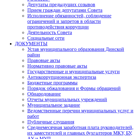
Депутаты предыдущих созывов
Прием граждан депутатами Совета
Исполнение обязанностей, соблюдение
ограничений и запретов в области
противодействия коррупции
Деятельность Совета
Социальные сети
ДОКУМЕНТЫ
Устав муниципального образования Динской
район
Правовые акты
Нормативно правовые акты
Государственные и муниципальные услуги
Антикоррупционная экспертиза
Бюджетные программы
Порядок обжалования и Формы обращений
Обнародование
Отчеты муниципальных учреждений
Муниципальное задание
Ведомственные перечни муниципальных услуг и
работ
Публичные слушания
Среднемесячная заработная плата руководителей,
их заместителей и главных бухгалтеров МКУ, БУ,
АУ и МУП