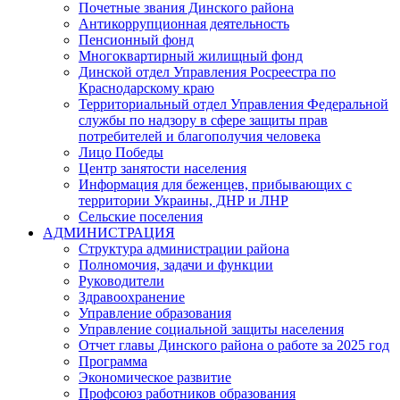
Почетные звания Динского района
Антикоррупционная деятельность
Пенсионный фонд
Многоквартирный жилищный фонд
Динской отдел Управления Росреестра по
Краснодарскому краю
Территориальный отдел Управления Федеральной
службы по надзору в сфере защиты прав
потребителей и благополучия человека
Лицо Победы
Центр занятости населения
Информация для беженцев, прибывающих с
территории Украины, ДНР и ЛНР
Сельские поселения
АДМИНИСТРАЦИЯ
Структура администрации района
Полномочия, задачи и функции
Руководители
Здравоохранение
Управление образования
Управление социальной защиты населения
Отчет главы Динского района о работе за 2025 год
Программа
Экономическое развитие
Профсоюз работников образования