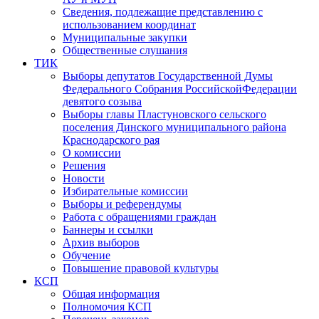
Сведения, подлежащие представлению с
использованием координат
Муниципальные закупки
Общественные слушания
ТИК
Выборы депутатов Государственной Думы
Федерального Собрания РоссийскойФедерации
девятого созыва
Выборы главы Пластуновского сельского
поселения Динского муниципального района
Краснодарского рая
О комиссии
Решения
Новости
Избирательные комиссии
Выборы и референдумы
Работа с обращениями граждан
Баннеры и ссылки
Архив выборов
Обучение
Повышение правовой культуры
КСП
Общая информация
Полномочия КСП