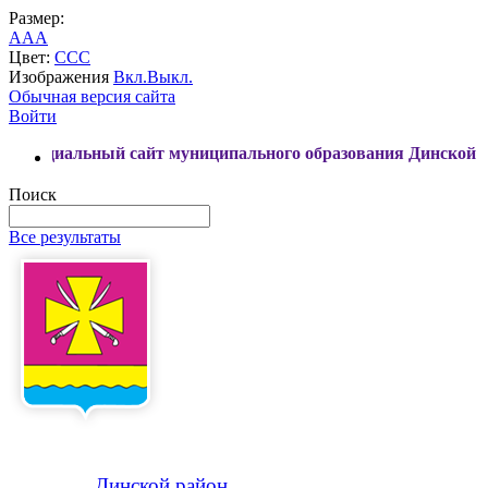
Размер:
A
A
A
Цвет:
C
C
C
Изображения
Вкл.
Выкл.
Обычная версия сайта
Войти
ный сайт муниципального образования Динской район
Поиск
Все результаты
Динской
район