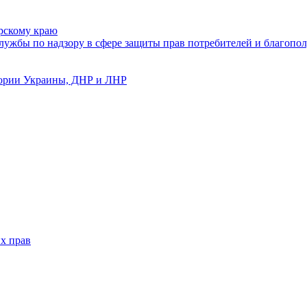
рскому краю
ужбы по надзору в сфере защиты прав потребителей и благопол
тории Украины, ДНР и ЛНР
х прав