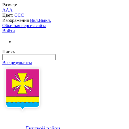
Размер:
A
A
A
Цвет:
C
C
C
Изображения
Вкл.
Выкл.
Обычная версия сайта
Войти
Поиск
Все результаты
Динской
район