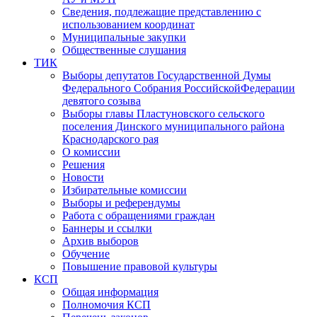
Сведения, подлежащие представлению с
использованием координат
Муниципальные закупки
Общественные слушания
ТИК
Выборы депутатов Государственной Думы
Федерального Собрания РоссийскойФедерации
девятого созыва
Выборы главы Пластуновского сельского
поселения Динского муниципального района
Краснодарского рая
О комиссии
Решения
Новости
Избирательные комиссии
Выборы и референдумы
Работа с обращениями граждан
Баннеры и ссылки
Архив выборов
Обучение
Повышение правовой культуры
КСП
Общая информация
Полномочия КСП