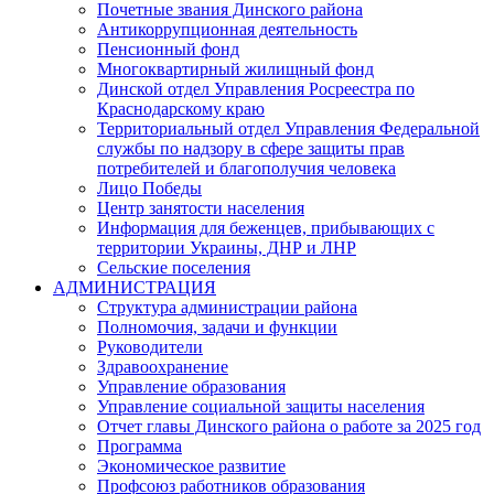
Почетные звания Динского района
Антикоррупционная деятельность
Пенсионный фонд
Многоквартирный жилищный фонд
Динской отдел Управления Росреестра по
Краснодарскому краю
Территориальный отдел Управления Федеральной
службы по надзору в сфере защиты прав
потребителей и благополучия человека
Лицо Победы
Центр занятости населения
Информация для беженцев, прибывающих с
территории Украины, ДНР и ЛНР
Сельские поселения
АДМИНИСТРАЦИЯ
Структура администрации района
Полномочия, задачи и функции
Руководители
Здравоохранение
Управление образования
Управление социальной защиты населения
Отчет главы Динского района о работе за 2025 год
Программа
Экономическое развитие
Профсоюз работников образования