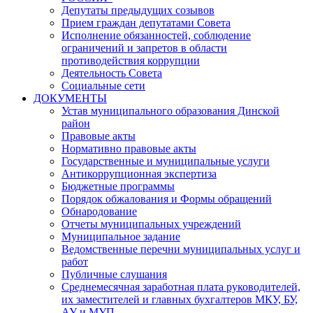
Депутаты предыдущих созывов
Прием граждан депутатами Совета
Исполнение обязанностей, соблюдение
ограничений и запретов в области
противодействия коррупции
Деятельность Совета
Социальные сети
ДОКУМЕНТЫ
Устав муниципального образования Динской
район
Правовые акты
Нормативно правовые акты
Государственные и муниципальные услуги
Антикоррупционная экспертиза
Бюджетные программы
Порядок обжалования и Формы обращений
Обнародование
Отчеты муниципальных учреждений
Муниципальное задание
Ведомственные перечни муниципальных услуг и
работ
Публичные слушания
Среднемесячная заработная плата руководителей,
их заместителей и главных бухгалтеров МКУ, БУ,
АУ и МУП