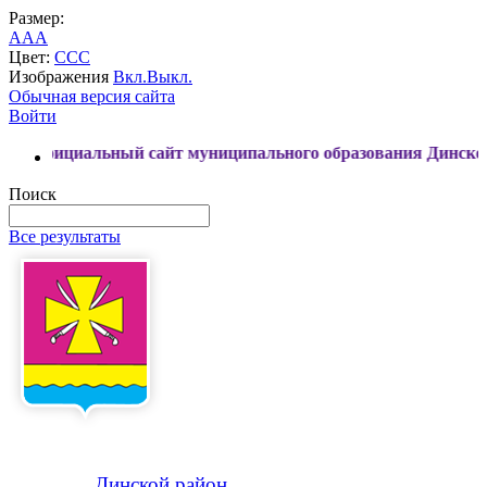
Размер:
A
A
A
Цвет:
C
C
C
Изображения
Вкл.
Выкл.
Обычная версия сайта
Войти
альный сайт муниципального образования Динской район
Поиск
Все результаты
Динской
район