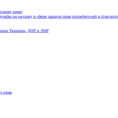
рскому краю
ужбы по надзору в сфере защиты прав потребителей и благопол
тории Украины, ДНР и ЛНР
х прав