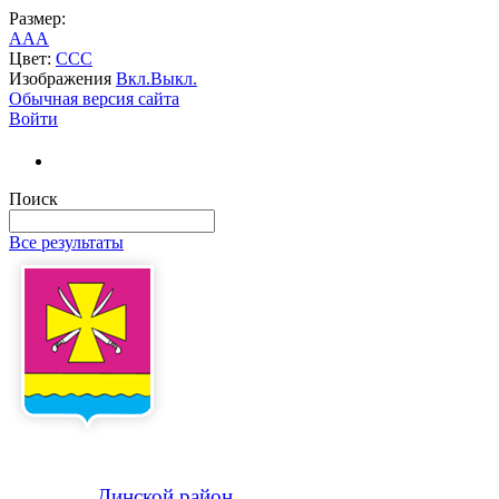
Размер:
A
A
A
Цвет:
C
C
C
Изображения
Вкл.
Выкл.
Обычная версия сайта
Войти
Поиск
Все результаты
Динской
район