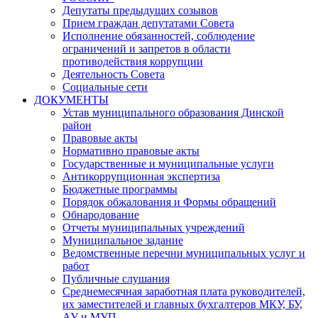
Депутаты предыдущих созывов
Прием граждан депутатами Совета
Исполнение обязанностей, соблюдение
ограничений и запретов в области
противодействия коррупции
Деятельность Совета
Социальные сети
ДОКУМЕНТЫ
Устав муниципального образования Динской
район
Правовые акты
Нормативно правовые акты
Государственные и муниципальные услуги
Антикоррупционная экспертиза
Бюджетные программы
Порядок обжалования и Формы обращений
Обнародование
Отчеты муниципальных учреждений
Муниципальное задание
Ведомственные перечни муниципальных услуг и
работ
Публичные слушания
Среднемесячная заработная плата руководителей,
их заместителей и главных бухгалтеров МКУ, БУ,
АУ и МУП