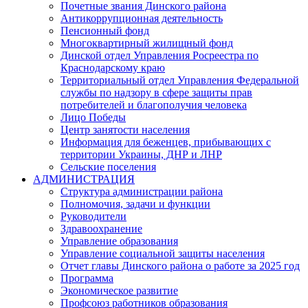
Почетные звания Динского района
Антикоррупционная деятельность
Пенсионный фонд
Многоквартирный жилищный фонд
Динской отдел Управления Росреестра по
Краснодарскому краю
Территориальный отдел Управления Федеральной
службы по надзору в сфере защиты прав
потребителей и благополучия человека
Лицо Победы
Центр занятости населения
Информация для беженцев, прибывающих с
территории Украины, ДНР и ЛНР
Сельские поселения
АДМИНИСТРАЦИЯ
Структура администрации района
Полномочия, задачи и функции
Руководители
Здравоохранение
Управление образования
Управление социальной защиты населения
Отчет главы Динского района о работе за 2025 год
Программа
Экономическое развитие
Профсоюз работников образования