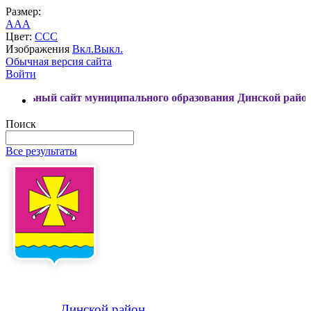
Размер:
A
A
A
Цвет:
C
C
C
Изображения
Вкл.
Выкл.
Обычная версия сайта
Войти
айт муниципального образования Динской район
Поиск
Все результаты
Динской
район