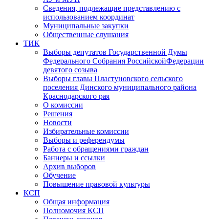
Сведения, подлежащие представлению с
использованием координат
Муниципальные закупки
Общественные слушания
ТИК
Выборы депутатов Государственной Думы
Федерального Собрания РоссийскойФедерации
девятого созыва
Выборы главы Пластуновского сельского
поселения Динского муниципального района
Краснодарского рая
О комиссии
Решения
Новости
Избирательные комиссии
Выборы и референдумы
Работа с обращениями граждан
Баннеры и ссылки
Архив выборов
Обучение
Повышение правовой культуры
КСП
Общая информация
Полномочия КСП