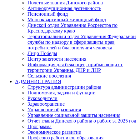
Почетные звания Динского района
Антикоррупционная деятельность
Пенсионный фонд
Многоквартирный жилищный фонд
Динской отдел Управления Росреестра по
Краснодарскому краю
Территориальный отдел Управления Федеральной
службы по надзору в сфере защиты прав
потребителей и благополучия человека
Лицо Победы
Центр занятости населения
Информация для беженцев, прибывающих с
территории Украины, ДНР и ЛНР
Сельские поселения
АДМИНИСТРАЦИЯ
Структура администрации района
Полномочия, задачи и функции
Руководители
Здравоохранение
Управление образования
Управление социальной защиты населения
Отчет главы Динского района о работе за 2025 год
Программа
Экономическое развитие
Профсоюз работников образования