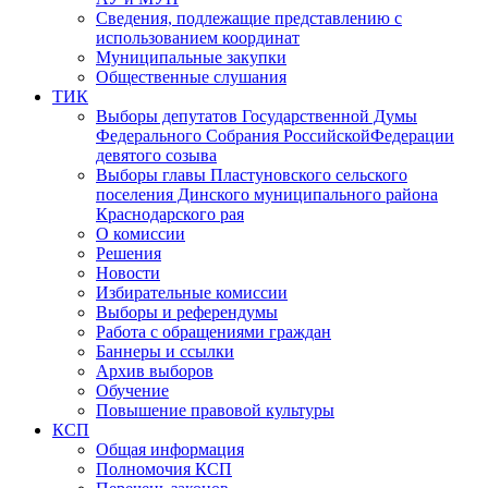
Сведения, подлежащие представлению с
использованием координат
Муниципальные закупки
Общественные слушания
ТИК
Выборы депутатов Государственной Думы
Федерального Собрания РоссийскойФедерации
девятого созыва
Выборы главы Пластуновского сельского
поселения Динского муниципального района
Краснодарского рая
О комиссии
Решения
Новости
Избирательные комиссии
Выборы и референдумы
Работа с обращениями граждан
Баннеры и ссылки
Архив выборов
Обучение
Повышение правовой культуры
КСП
Общая информация
Полномочия КСП