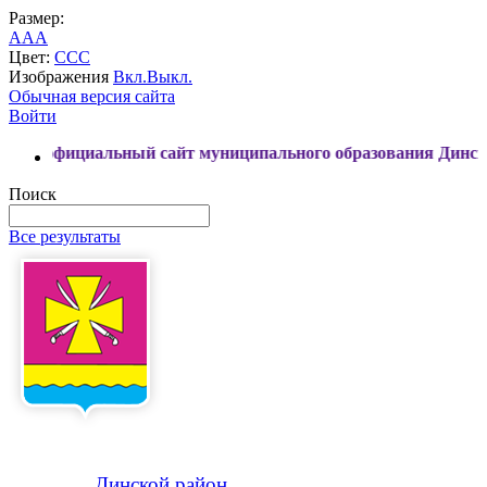
Размер:
A
A
A
Цвет:
C
C
C
Изображения
Вкл.
Выкл.
Обычная версия сайта
Войти
иальный сайт муниципального образования Динской район
Поиск
Все результаты
Динской
район