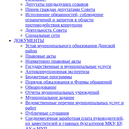
Депутаты предыдущих созывов
Прием граждан депутатами Совета
Исполнение обязанностей, соблюдение
ограничений и запретов в области
противодействия коррупции
Деятельность Совета
Социальные сети
ДОКУМЕНТЫ
Устав муниципального образования Динской
район
Правовые акты
Нормативно правовые акты
Государственные и муниципальные услуги
Антикоррупционная экспертиза
Бюджетные программы
Порядок обжалования и Формы обращений
Обнародование
Отчеты муниципальных учреждений
Муниципальное задание
Ведомственные перечни муниципальных услуг и
работ
Публичные слушания
Среднемесячная заработная плата руководителей,
их заместителей и главных бухгалтеров МКУ, БУ,
АУ и МУП