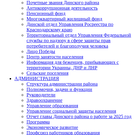
Почетные звания Динского района
Антикоррупционная деятельность
Пенсионный фонд
Многоквартирный жилищный фонд
Динской отдел Управления Росреестра по
Краснодарскому краю
Территориальный отдел Управления Федеральной
службы по надзору в сфере защиты прав
потребителей и благополучия человека
Лицо Победы
Центр занятости населения
Информация для беженцев, прибывающих с
территории Украины, ДНР и ЛНР
Сельские поселения
АДМИНИСТРАЦИЯ
Структура администрации района
Полномочия, задачи и функции
Руководители
Здравоохранение
Управление образования
Управление социальной защиты населения
Отчет главы Динского района о работе за 2025 год
Программа
Экономическое развитие
Профсоюз работников образования