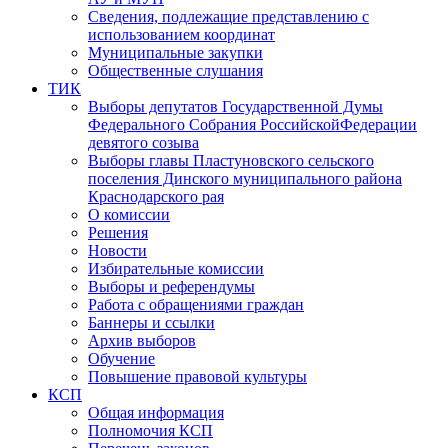
Сведения, подлежащие представлению с
использованием координат
Муниципальные закупки
Общественные слушания
ТИК
Выборы депутатов Государственной Думы
Федерального Собрания РоссийскойФедерации
девятого созыва
Выборы главы Пластуновского сельского
поселения Динского муниципального района
Краснодарского рая
О комиссии
Решения
Новости
Избирательные комиссии
Выборы и референдумы
Работа с обращениями граждан
Баннеры и ссылки
Архив выборов
Обучение
Повышение правовой культуры
КСП
Общая информация
Полномочия КСП