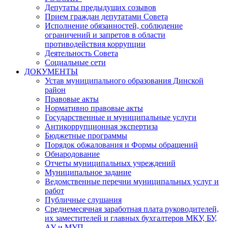
Депутаты предыдущих созывов
Прием граждан депутатами Совета
Исполнение обязанностей, соблюдение
ограничений и запретов в области
противодействия коррупции
Деятельность Совета
Социальные сети
ДОКУМЕНТЫ
Устав муниципального образования Динской
район
Правовые акты
Нормативно правовые акты
Государственные и муниципальные услуги
Антикоррупционная экспертиза
Бюджетные программы
Порядок обжалования и Формы обращений
Обнародование
Отчеты муниципальных учреждений
Муниципальное задание
Ведомственные перечни муниципальных услуг и
работ
Публичные слушания
Среднемесячная заработная плата руководителей,
их заместителей и главных бухгалтеров МКУ, БУ,
АУ и МУП