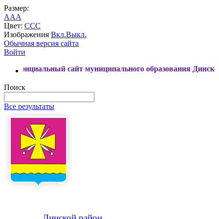
Размер:
A
A
A
Цвет:
C
C
C
Изображения
Вкл.
Выкл.
Обычная версия сайта
Войти
альный сайт муниципального образования Динской район
Поиск
Все результаты
Динской
район