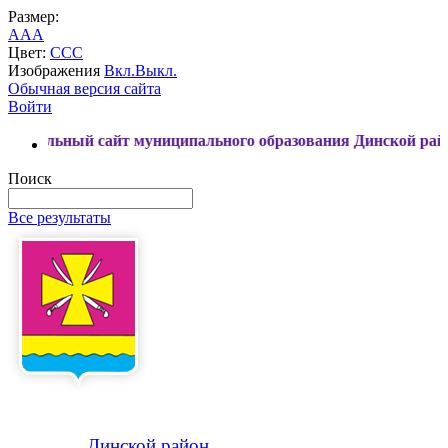
Размер:
A
A
A
Цвет:
C
C
C
Изображения
Вкл.
Выкл.
Обычная версия сайта
Войти
сайт муниципального образования Динской район
Поиск
Все результаты
Динской
район