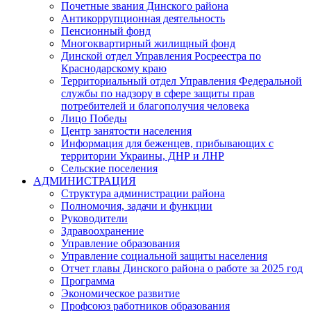
Почетные звания Динского района
Антикоррупционная деятельность
Пенсионный фонд
Многоквартирный жилищный фонд
Динской отдел Управления Росреестра по
Краснодарскому краю
Территориальный отдел Управления Федеральной
службы по надзору в сфере защиты прав
потребителей и благополучия человека
Лицо Победы
Центр занятости населения
Информация для беженцев, прибывающих с
территории Украины, ДНР и ЛНР
Сельские поселения
АДМИНИСТРАЦИЯ
Структура администрации района
Полномочия, задачи и функции
Руководители
Здравоохранение
Управление образования
Управление социальной защиты населения
Отчет главы Динского района о работе за 2025 год
Программа
Экономическое развитие
Профсоюз работников образования