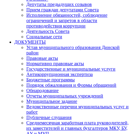
Депутаты предыдущих созывов
Прием граждан депутатами Совета
Исполнение обязанностей, соблюдение
ограничений и запретов в области
противодействия коррупции
Деятельность Совета
Социальные сети
ДОКУМЕНТЫ
Устав муниципального образования Динской
район
Правовые акты
Нормативно правовые акты
Государственные и муниципальные услуги
Антикоррупционная экспертиза
Бюджетные программы
Порядок обжалования и Формы обращений
Обнародование
Отчеты муниципальных учреждений
Муниципальное задание
Ведомственные перечни муниципальных услуг и
работ
Публичные слушания
Среднемесячная заработная плата руководителей,
их заместителей и главных бухгалтеров МКУ, БУ,
АУ и МУП