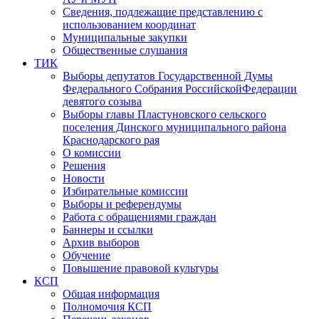
Сведения, подлежащие представлению с
использованием координат
Муниципальные закупки
Общественные слушания
ТИК
Выборы депутатов Государственной Думы
Федерального Собрания РоссийскойФедерации
девятого созыва
Выборы главы Пластуновского сельского
поселения Динского муниципального района
Краснодарского рая
О комиссии
Решения
Новости
Избирательные комиссии
Выборы и референдумы
Работа с обращениями граждан
Баннеры и ссылки
Архив выборов
Обучение
Повышение правовой культуры
КСП
Общая информация
Полномочия КСП