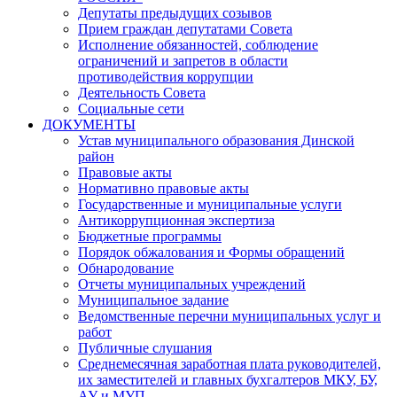
Депутаты предыдущих созывов
Прием граждан депутатами Совета
Исполнение обязанностей, соблюдение
ограничений и запретов в области
противодействия коррупции
Деятельность Совета
Социальные сети
ДОКУМЕНТЫ
Устав муниципального образования Динской
район
Правовые акты
Нормативно правовые акты
Государственные и муниципальные услуги
Антикоррупционная экспертиза
Бюджетные программы
Порядок обжалования и Формы обращений
Обнародование
Отчеты муниципальных учреждений
Муниципальное задание
Ведомственные перечни муниципальных услуг и
работ
Публичные слушания
Среднемесячная заработная плата руководителей,
их заместителей и главных бухгалтеров МКУ, БУ,
АУ и МУП