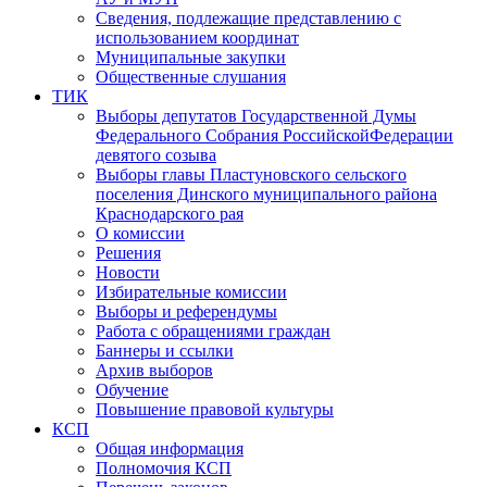
Сведения, подлежащие представлению с
использованием координат
Муниципальные закупки
Общественные слушания
ТИК
Выборы депутатов Государственной Думы
Федерального Собрания РоссийскойФедерации
девятого созыва
Выборы главы Пластуновского сельского
поселения Динского муниципального района
Краснодарского рая
О комиссии
Решения
Новости
Избирательные комиссии
Выборы и референдумы
Работа с обращениями граждан
Баннеры и ссылки
Архив выборов
Обучение
Повышение правовой культуры
КСП
Общая информация
Полномочия КСП