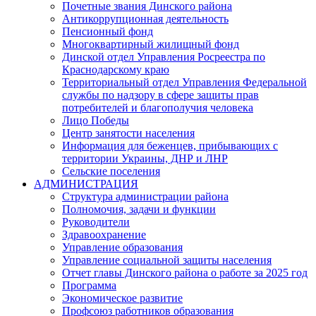
Почетные звания Динского района
Антикоррупционная деятельность
Пенсионный фонд
Многоквартирный жилищный фонд
Динской отдел Управления Росреестра по
Краснодарскому краю
Территориальный отдел Управления Федеральной
службы по надзору в сфере защиты прав
потребителей и благополучия человека
Лицо Победы
Центр занятости населения
Информация для беженцев, прибывающих с
территории Украины, ДНР и ЛНР
Сельские поселения
АДМИНИСТРАЦИЯ
Структура администрации района
Полномочия, задачи и функции
Руководители
Здравоохранение
Управление образования
Управление социальной защиты населения
Отчет главы Динского района о работе за 2025 год
Программа
Экономическое развитие
Профсоюз работников образования