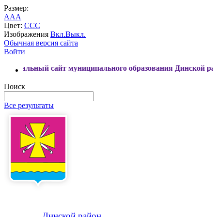
Размер:
A
A
A
Цвет:
C
C
C
Изображения
Вкл.
Выкл.
Обычная версия сайта
Войти
ый сайт муниципального образования Динской район
Поиск
Все результаты
Динской
район