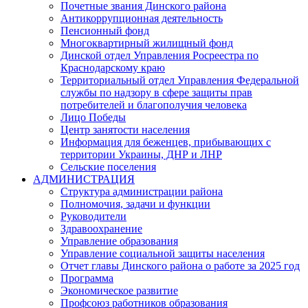
Почетные звания Динского района
Антикоррупционная деятельность
Пенсионный фонд
Многоквартирный жилищный фонд
Динской отдел Управления Росреестра по
Краснодарскому краю
Территориальный отдел Управления Федеральной
службы по надзору в сфере защиты прав
потребителей и благополучия человека
Лицо Победы
Центр занятости населения
Информация для беженцев, прибывающих с
территории Украины, ДНР и ЛНР
Сельские поселения
АДМИНИСТРАЦИЯ
Структура администрации района
Полномочия, задачи и функции
Руководители
Здравоохранение
Управление образования
Управление социальной защиты населения
Отчет главы Динского района о работе за 2025 год
Программа
Экономическое развитие
Профсоюз работников образования