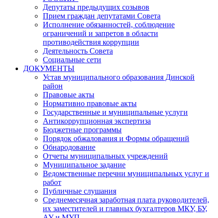
Депутаты предыдущих созывов
Прием граждан депутатами Совета
Исполнение обязанностей, соблюдение
ограничений и запретов в области
противодействия коррупции
Деятельность Совета
Социальные сети
ДОКУМЕНТЫ
Устав муниципального образования Динской
район
Правовые акты
Нормативно правовые акты
Государственные и муниципальные услуги
Антикоррупционная экспертиза
Бюджетные программы
Порядок обжалования и Формы обращений
Обнародование
Отчеты муниципальных учреждений
Муниципальное задание
Ведомственные перечни муниципальных услуг и
работ
Публичные слушания
Среднемесячная заработная плата руководителей,
их заместителей и главных бухгалтеров МКУ, БУ,
АУ и МУП