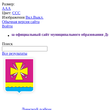
Размер:
A
A
A
Цвет:
C
C
C
Изображения
Вкл.
Выкл.
Обычная версия сайта
Войти
ициальный сайт муниципального образования Динской район
Поиск
Все результаты
Динской
район