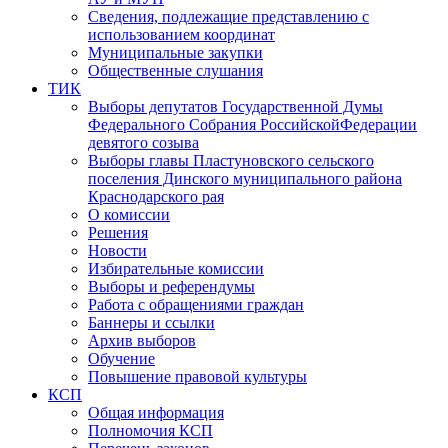
Сведения, подлежащие представлению с
использованием координат
Муниципальные закупки
Общественные слушания
ТИК
Выборы депутатов Государственной Думы
Федерального Собрания РоссийскойФедерации
девятого созыва
Выборы главы Пластуновского сельского
поселения Динского муниципального района
Краснодарского рая
О комиссии
Решения
Новости
Избирательные комиссии
Выборы и референдумы
Работа с обращениями граждан
Баннеры и ссылки
Архив выборов
Обучение
Повышение правовой культуры
КСП
Общая информация
Полномочия КСП