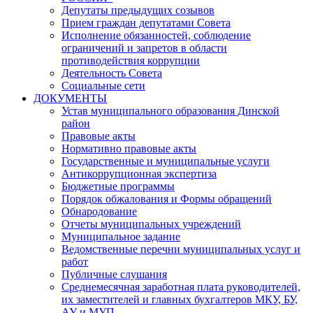
Депутаты предыдущих созывов
Прием граждан депутатами Совета
Исполнение обязанностей, соблюдение
ограничений и запретов в области
противодействия коррупции
Деятельность Совета
Социальные сети
ДОКУМЕНТЫ
Устав муниципального образования Динской
район
Правовые акты
Нормативно правовые акты
Государственные и муниципальные услуги
Антикоррупционная экспертиза
Бюджетные программы
Порядок обжалования и Формы обращений
Обнародование
Отчеты муниципальных учреждений
Муниципальное задание
Ведомственные перечни муниципальных услуг и
работ
Публичные слушания
Среднемесячная заработная плата руководителей,
их заместителей и главных бухгалтеров МКУ, БУ,
АУ и МУП