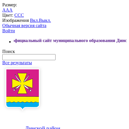
Размер:
A
A
A
Цвет:
C
C
C
Изображения
Вкл.
Выкл.
Обычная версия сайта
Войти
иальный сайт муниципального образования Динской район
Поиск
Все результаты
Динской
район