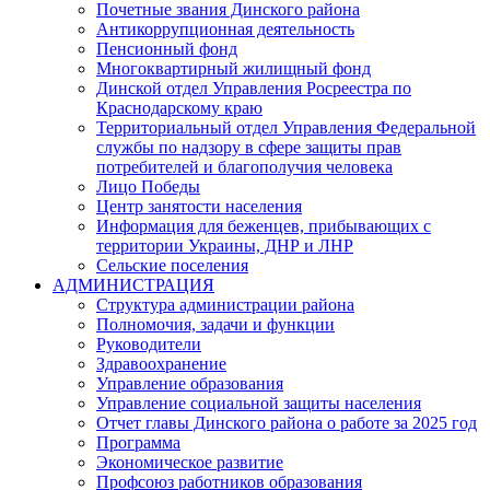
Почетные звания Динского района
Антикоррупционная деятельность
Пенсионный фонд
Многоквартирный жилищный фонд
Динской отдел Управления Росреестра по
Краснодарскому краю
Территориальный отдел Управления Федеральной
службы по надзору в сфере защиты прав
потребителей и благополучия человека
Лицо Победы
Центр занятости населения
Информация для беженцев, прибывающих с
территории Украины, ДНР и ЛНР
Сельские поселения
АДМИНИСТРАЦИЯ
Структура администрации района
Полномочия, задачи и функции
Руководители
Здравоохранение
Управление образования
Управление социальной защиты населения
Отчет главы Динского района о работе за 2025 год
Программа
Экономическое развитие
Профсоюз работников образования