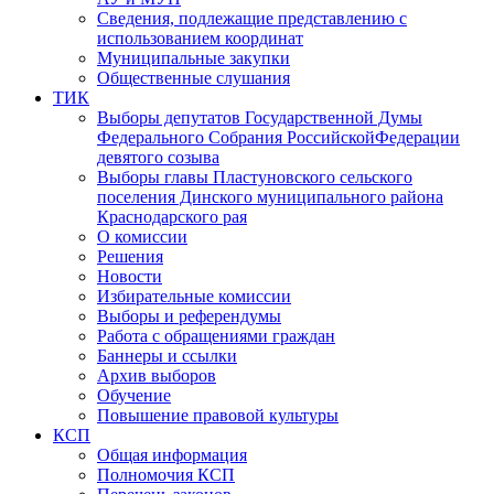
Сведения, подлежащие представлению с
использованием координат
Муниципальные закупки
Общественные слушания
ТИК
Выборы депутатов Государственной Думы
Федерального Собрания РоссийскойФедерации
девятого созыва
Выборы главы Пластуновского сельского
поселения Динского муниципального района
Краснодарского рая
О комиссии
Решения
Новости
Избирательные комиссии
Выборы и референдумы
Работа с обращениями граждан
Баннеры и ссылки
Архив выборов
Обучение
Повышение правовой культуры
КСП
Общая информация
Полномочия КСП