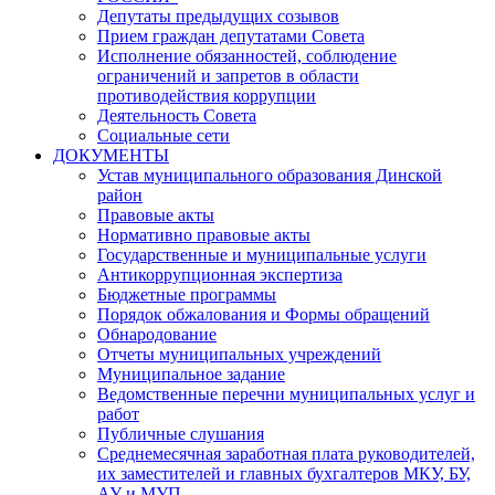
Депутаты предыдущих созывов
Прием граждан депутатами Совета
Исполнение обязанностей, соблюдение
ограничений и запретов в области
противодействия коррупции
Деятельность Совета
Социальные сети
ДОКУМЕНТЫ
Устав муниципального образования Динской
район
Правовые акты
Нормативно правовые акты
Государственные и муниципальные услуги
Антикоррупционная экспертиза
Бюджетные программы
Порядок обжалования и Формы обращений
Обнародование
Отчеты муниципальных учреждений
Муниципальное задание
Ведомственные перечни муниципальных услуг и
работ
Публичные слушания
Среднемесячная заработная плата руководителей,
их заместителей и главных бухгалтеров МКУ, БУ,
АУ и МУП