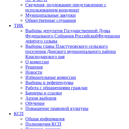
Сведения, подлежащие представлению с
использованием координат
Муниципальные закупки
Общественные слушания
ТИК
Выборы депутатов Государственной Думы
Федерального Собрания РоссийскойФедерации
девятого созыва
Выборы главы Пластуновского сельского
поселения Динского муниципального района
Краснодарского рая
О комиссии
Решения
Новости
Избирательные комиссии
Выборы и референдумы
Работа с обращениями граждан
Баннеры и ссылки
Архив выборов
Обучение
Повышение правовой культуры
КСП
Общая информация
Полномочия КСП