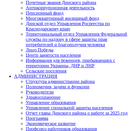
Почетные звания Динского района
Антикоррупционная деятельность
Пенсионный фонд
Многоквартирный жилищный фонд
Динской отдел Управления Росреестра по
Краснодарскому краю
Территориальный отдел Управления Федеральной
службы по надзору в сфере защиты прав
потребителей и благополучия человека
Лицо Победы
Центр занятости населения
Информация для беженцев, прибывающих с
территории Украины, ДНР и ЛНР
Сельские поселения
АДМИНИСТРАЦИЯ
Структура администрации района
Полномочия, задачи и функции
Руководители
Здравоохранение
Управление образования
Управление социальной защиты населения
Отчет главы Динского района о работе за 2025 год
Программа
Экономическое развитие
Профсоюз работников образования