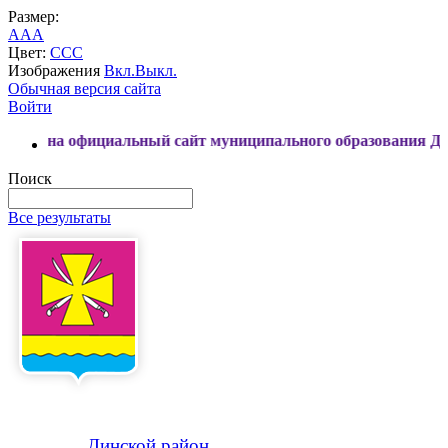
Размер:
A
A
A
Цвет:
C
C
C
Изображения
Вкл.
Выкл.
Обычная версия сайта
Войти
официальный сайт муниципального образования Динской рай
Поиск
Все результаты
Динской
район