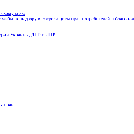
рскому краю
ужбы по надзору в сфере защиты прав потребителей и благопол
тории Украины, ДНР и ЛНР
х прав