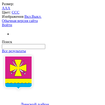
Размер:
A
A
A
Цвет:
C
C
C
Изображения
Вкл.
Выкл.
Обычная версия сайта
Войти
Поиск
Все результаты
Динской
район