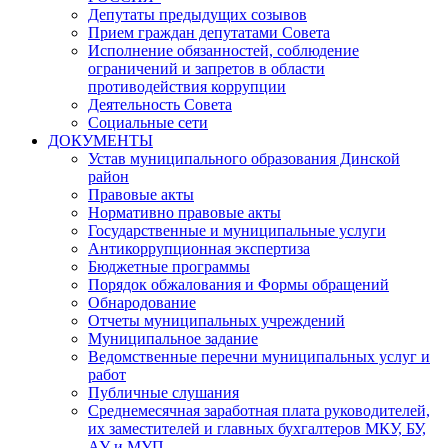
Депутаты предыдущих созывов
Прием граждан депутатами Совета
Исполнение обязанностей, соблюдение
ограничений и запретов в области
противодействия коррупции
Деятельность Совета
Социальные сети
ДОКУМЕНТЫ
Устав муниципального образования Динской
район
Правовые акты
Нормативно правовые акты
Государственные и муниципальные услуги
Антикоррупционная экспертиза
Бюджетные программы
Порядок обжалования и Формы обращений
Обнародование
Отчеты муниципальных учреждений
Муниципальное задание
Ведомственные перечни муниципальных услуг и
работ
Публичные слушания
Среднемесячная заработная плата руководителей,
их заместителей и главных бухгалтеров МКУ, БУ,
АУ и МУП