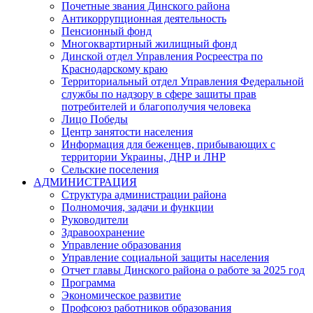
Почетные звания Динского района
Антикоррупционная деятельность
Пенсионный фонд
Многоквартирный жилищный фонд
Динской отдел Управления Росреестра по
Краснодарскому краю
Территориальный отдел Управления Федеральной
службы по надзору в сфере защиты прав
потребителей и благополучия человека
Лицо Победы
Центр занятости населения
Информация для беженцев, прибывающих с
территории Украины, ДНР и ЛНР
Сельские поселения
АДМИНИСТРАЦИЯ
Структура администрации района
Полномочия, задачи и функции
Руководители
Здравоохранение
Управление образования
Управление социальной защиты населения
Отчет главы Динского района о работе за 2025 год
Программа
Экономическое развитие
Профсоюз работников образования