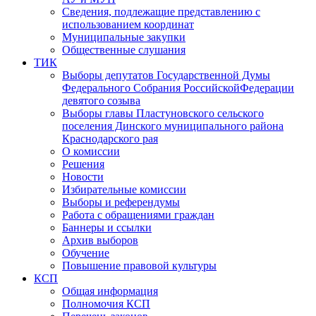
Сведения, подлежащие представлению с
использованием координат
Муниципальные закупки
Общественные слушания
ТИК
Выборы депутатов Государственной Думы
Федерального Собрания РоссийскойФедерации
девятого созыва
Выборы главы Пластуновского сельского
поселения Динского муниципального района
Краснодарского рая
О комиссии
Решения
Новости
Избирательные комиссии
Выборы и референдумы
Работа с обращениями граждан
Баннеры и ссылки
Архив выборов
Обучение
Повышение правовой культуры
КСП
Общая информация
Полномочия КСП