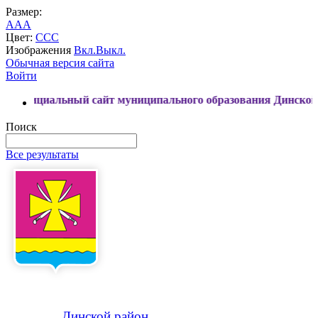
Размер:
A
A
A
Цвет:
C
C
C
Изображения
Вкл.
Выкл.
Обычная версия сайта
Войти
ьный сайт муниципального образования Динской район
Поиск
Все результаты
Динской
район