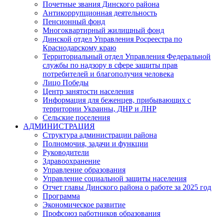
Почетные звания Динского района
Антикоррупционная деятельность
Пенсионный фонд
Многоквартирный жилищный фонд
Динской отдел Управления Росреестра по
Краснодарскому краю
Территориальный отдел Управления Федеральной
службы по надзору в сфере защиты прав
потребителей и благополучия человека
Лицо Победы
Центр занятости населения
Информация для беженцев, прибывающих с
территории Украины, ДНР и ЛНР
Сельские поселения
АДМИНИСТРАЦИЯ
Структура администрации района
Полномочия, задачи и функции
Руководители
Здравоохранение
Управление образования
Управление социальной защиты населения
Отчет главы Динского района о работе за 2025 год
Программа
Экономическое развитие
Профсоюз работников образования