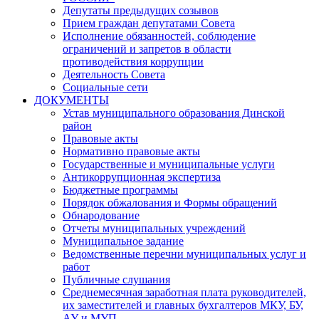
Депутаты предыдущих созывов
Прием граждан депутатами Совета
Исполнение обязанностей, соблюдение
ограничений и запретов в области
противодействия коррупции
Деятельность Совета
Социальные сети
ДОКУМЕНТЫ
Устав муниципального образования Динской
район
Правовые акты
Нормативно правовые акты
Государственные и муниципальные услуги
Антикоррупционная экспертиза
Бюджетные программы
Порядок обжалования и Формы обращений
Обнародование
Отчеты муниципальных учреждений
Муниципальное задание
Ведомственные перечни муниципальных услуг и
работ
Публичные слушания
Среднемесячная заработная плата руководителей,
их заместителей и главных бухгалтеров МКУ, БУ,
АУ и МУП