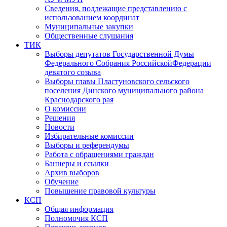
Сведения, подлежащие представлению с
использованием координат
Муниципальные закупки
Общественные слушания
ТИК
Выборы депутатов Государственной Думы
Федерального Собрания РоссийскойФедерации
девятого созыва
Выборы главы Пластуновского сельского
поселения Динского муниципального района
Краснодарского рая
О комиссии
Решения
Новости
Избирательные комиссии
Выборы и референдумы
Работа с обращениями граждан
Баннеры и ссылки
Архив выборов
Обучение
Повышение правовой культуры
КСП
Общая информация
Полномочия КСП