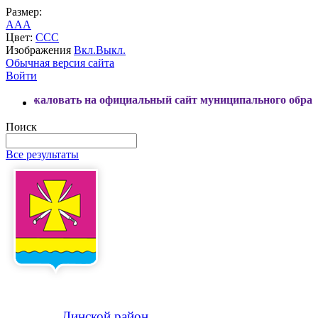
Размер:
A
A
A
Цвет:
C
C
C
Изображения
Вкл.
Выкл.
Обычная версия сайта
Войти
ать на официальный сайт муниципального образования Дин
Поиск
Все результаты
Динской
район