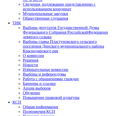
Сведения, подлежащие представлению с
использованием координат
Муниципальные закупки
Общественные слушания
ТИК
Выборы депутатов Государственной Думы
Федерального Собрания РоссийскойФедерации
девятого созыва
Выборы главы Пластуновского сельского
поселения Динского муниципального района
Краснодарского рая
О комиссии
Решения
Новости
Избирательные комиссии
Выборы и референдумы
Работа с обращениями граждан
Баннеры и ссылки
Архив выборов
Обучение
Повышение правовой культуры
КСП
Общая информация
Полномочия КСП