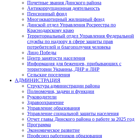
Почетные звания Динского района
Антикоррупционная деятельность
Пенсионный фонд
Многоквартирный жилищный фонд
Динской отдел Управления Росреестра по
Краснодарскому краю
Территориальный отдел Управления Федеральной
службы по надзору в сфере защиты прав
потребителей и благополучия человека
Лицо Победы
Центр занятости населения
Информация для беженцев, прибывающих с
территории Украины, ДНР и ЛНР
Сельские поселения
АДМИНИСТРАЦИЯ
Структура администрации района
Полномочия, задачи и функции
Руководители
Здравоохранение
Управление образования
Управление социальной защиты населения
Отчет главы Динского района о работе за 2025 год
Программа
Экономическое развитие
Профсоюз работников образования