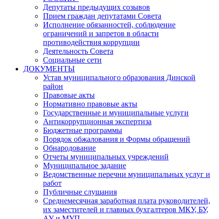
Депутаты предыдущих созывов
Прием граждан депутатами Совета
Исполнение обязанностей, соблюдение
ограничений и запретов в области
противодействия коррупции
Деятельность Совета
Социальные сети
ДОКУМЕНТЫ
Устав муниципального образования Динской
район
Правовые акты
Нормативно правовые акты
Государственные и муниципальные услуги
Антикоррупционная экспертиза
Бюджетные программы
Порядок обжалования и Формы обращений
Обнародование
Отчеты муниципальных учреждений
Муниципальное задание
Ведомственные перечни муниципальных услуг и
работ
Публичные слушания
Среднемесячная заработная плата руководителей,
их заместителей и главных бухгалтеров МКУ, БУ,
АУ и МУП