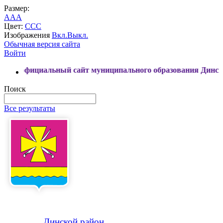
Размер:
A
A
A
Цвет:
C
C
C
Изображения
Вкл.
Выкл.
Обычная версия сайта
Войти
альный сайт муниципального образования Динской район
Поиск
Все результаты
Динской
район